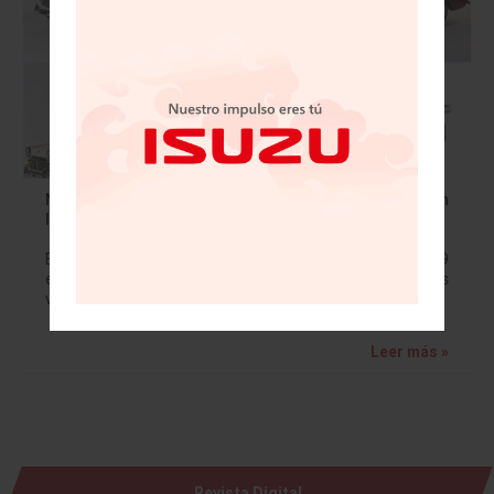
Nissan se une a las festividades de la 31ª Convención
Internacional de Autos Z
El Datsun 240Z original hizo su debut en el otoño de 1969
e inmediatamente marcó la pauta del mundo de los
vehículos deportivos. A casi año de cumplir su 50…
Leer más »
Revista Digital