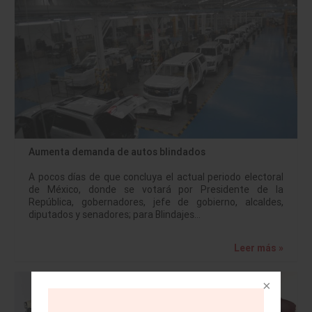
Aumenta demanda de autos blindados
A pocos días de que concluya el actual periodo electoral
de México, donde se votará por Presidente de la
República, gobernadores, jefe de gobierno, alcaldes,
diputados y senadores; para Blindajes…
Leer más »