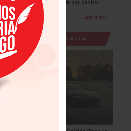
sorprende por dentro
kau para
miso con
Leer más »
léctrico
 también
schweig,
Visión Tech
ia de la
 que los
entro de
rica. En
pecie de
mente al
rán como
éctricos
ormación
acional: