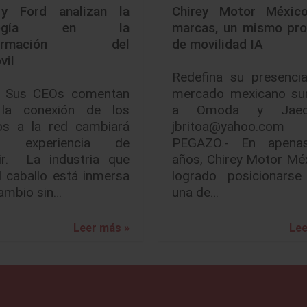
y Ford analizan la
Chirey Motor México
ología en la
marcas, un mismo pro
sformación del
de movilidad IA
vil
Redefina su presencia
s CEOs comentan
mercado mexicano s
la conexión de los
a Omoda y Ja
los a la red cambiará
jbritoa@yahoo.com
ra experiencia de
PEGAZO.- En apena
ir. La industria que
años, Chirey Motor Mé
al caballo está inmersa
logrado posicionars
ambio sin…
una de…
Leer más »
Lee