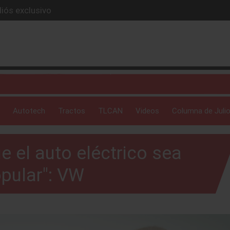
iós exclusivo
ue evoluciona
I
 profunda: Peñafiel
ick-up en 2026
Autotech
Tractos
TLCAN
Videos
Columna de Julio
 el auto eléctrico sea
pular": VW