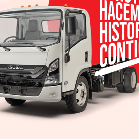
ción de los futuros modelos ID.. La elección de Zwic
ica es también una clara señal de nuestro compro
les. Y debido a que es “hecho en Alemania”, el ID. e
s de empleo a largo plazo, no sólo en Zwickau, sino
í como en la producción de componentes en Braun
los retos de la era eléctrica?
 programa de capacitación más grande en la histor
00 empleados asistirán a eventos de información
anta. 3,000 empleados serán capacitados en el c
ontenido técnico específico de la movilidad eléct
capacitación. Y 1,500 empleados obtendrán una es
oltaje. En otras palabras, estamos preparando óptima
os de electromovilidad y los trabajos que se crea
anover están esperando para construir los autos el
?
 pero Zwickau definitivamente es pionera en la transf
os años, surgirá una red de producción MEB intern