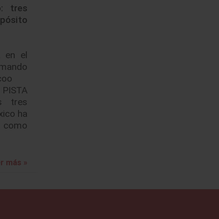
: tres
pósito
 en el
umando
ecoo
 PISTA
s tres
xico ha
e como
r más »