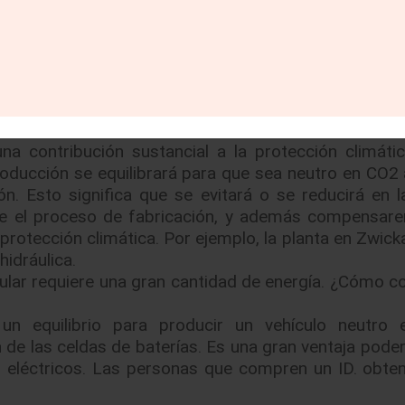
antas MEB en las ciudades chinas de Anting y Fos
s meses después de la planta piloto en Zwickau.
ica. Y en Europa, añadiremos Emden y Hanover. Tod
entos que estamos construyendo en Zwickau.
á neutro respecto al CO2. ¿Qué significa esto en 
a contribución sustancial a la protección climática
roducción se equilibrará para que sea neutro en CO2 
n. Esto significa que se evitará o se reducirá en 
te el proceso de fabricación, y además compensar
protección climática. Por ejemplo, la planta en Zwick
idráulica.
cular requiere una gran cantidad de energía. ¿Cómo co
n equilibrio para producir un vehículo neutro 
de las celdas de baterías. Es una gran ventaja poder
os eléctricos. Las personas que compren un ID. obte