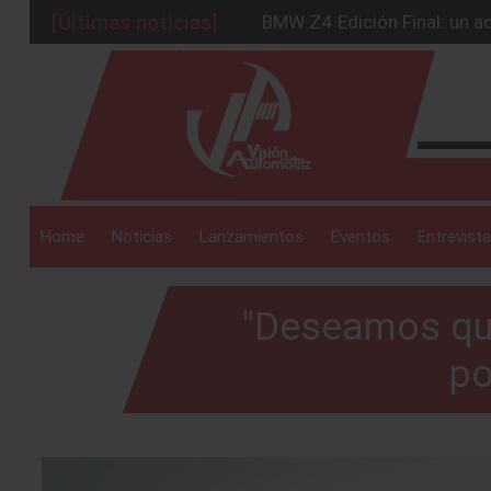
[Últimas noticias]
BMW Z4 Edición Final: un ad
Ford Edge Híbrida: la SUV q
_drop_down
Ventas se estabilizan: INEG
Será 2026, año de evolución
Chirey lanzará su primera p
_drop_down
Home
Noticias
Lanzamientos
Eventos
Entrevista
"Deseamos que
_drop_down
po