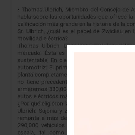
• Thomas Ulbrich, Miembro del Consejo de Ad
habla sobre las oportunidades que ofrece la 
calificación más grande en la historia de la c
Sr. Ulbrich, ¿cuál es el papel de Zwickau e
movilidad eléctrica?
Thomas Ulbrich: Deseamos que los autos 
mercado. Ésta es nuestra estrategia global 
sustentable. En cierto modo, Zwickau se conve
automotriz: El primer ID. saldrá de la línea
planta completamente: de 100% de motores de
no tiene precedentes y es una señal muy cl
armaremos 330,000 autos eléctricos cada año
autos eléctricos más grande en Europa.
¿Por qué eligieron la planta en Zwickau?
Ulbrich: Sajonia y Zwickau se pueden enorgu
remonta a más de 100 años. Simplemente e
290,000 vehículos de la más alta calidad. 
escala, tal como toda la marca Volkswa