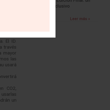
BMW Z4 Edición Final: un
han, las
adiós exclusivo
 También
as ellas
Leer más »
términos
. El ID.
a través
la mayor
emos las
au usará
nvertirá
en CO2,
 usarlas
ndrán un