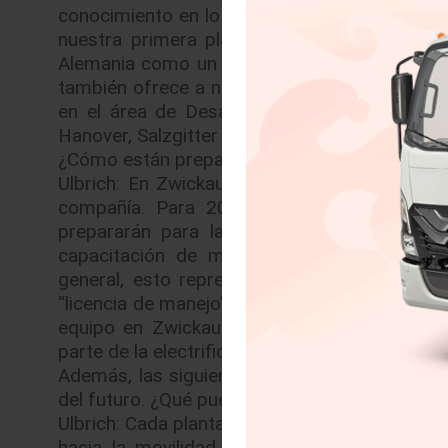
conocimiento en lo que se refiere a la produc
nuestra primera planta de movilidad eléctr
Alemania como un país fabricante de automóvi
también ofrece a nuestro personal prospecto
en el área de Desarrollo en Wolfsburg, as
Hanover, Salzgitter y Kassel.
¿Cómo están preparando a los empleados para 
Ulbrich: En Zwickau, Volkswagen comenzó el
compañía. Para 2020, el total de los 7,7
prepararán para la nueva función de la pl
capacitación de movilidad eléctrica sobre c
general, esto representará 13,000 días de 
“licencia de manejo” para trabajar con alto v
equipo en Zwickau para los nuevos requisit
parte de la electrificación y la digitalización.
Además, las siguientes plantas en Emden y H
del futuro. ¿Qué pueden aprender de Zwickau
Ulbrich: Cada planta tiene su propio carácter,
hacia la movilidad eléctrica. En los próxim