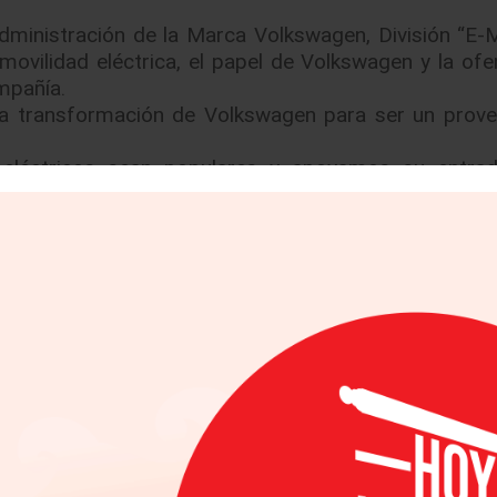
ministración de la Marca Volkswagen, División “E-Mo
movilidad eléctrica, el papel de Volkswagen y la ofe
ompañía.
n la transformación de Volkswagen para ser un prov
eléctricos sean populares y apoyamos su entrad
y, lo más importante, la clave para alcanzar la m
rtirá en la planta líder para esta nueva era en la i
 de ensamblaje aquí a finales de 2019. Estamos camb
 combustión a 100% de trenes de potencia eléctric
ara de que todos estamos en el entorno “e”. En el
 en Zwickau, lo cual convertirá este lugar en la fá
llecer de una tradición de construcción automotri
l año pasado, nuestros 7,700 empleados armaron 
El equipo en Zwickau puede manejar una producció
gen. Así que confiamos también en esta experi