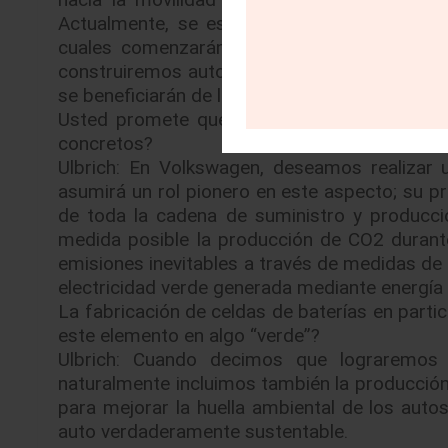
Actualmente, se están desarrollando dos pl
cuales comenzarán la producción justo uno
construiremos autos eléctricos en Norteamér
se beneficiarán de la experiencia y conocimi
Usted promete que la producción del ID. ser
concretos?
Ulbrich: En Volkswagen, deseamos realizar un
asumirá un rol pionero en este aspecto; su p
de toda la cadena de suministro y producció
medida posible la producción de CO2 duran
emisiones inevitables a través de medidas de 
electricidad verde generada mediante energía h
La fabricación de celdas de baterías en parti
este elemento en algo “verde”?
Ulbrich: Cuando decimos que lograremos u
naturalmente incluimos también la producción 
para mejorar la huella ambiental de los aut
auto verdaderamente sustentable.