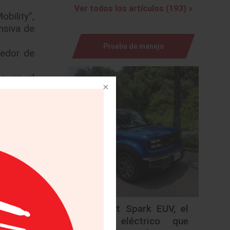
Ver todos los artículos (193) »
bility”,
nsiva de
Prueba de manejo
eedor de
a en el
ovilidad
ndustria
iando la
os. Esto
 futuro,
brica de
z que se
ahí casi
Chevrolet Spark EUV, el
n a gran
urbano eléctrico que
encia y