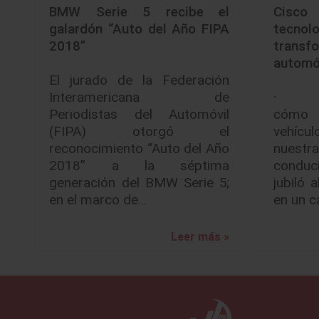
BMW Serie 5 recibe el
Cisco 
galardón “Auto del Año FIPA
tecn
2018”
tran
automó
El jurado de la Federación
Interamericana de
· Su
Periodistas del Automóvil
cómo 
(FIPA) otorgó el
vehícu
reconocimiento “Auto del Año
nuest
2018” a la séptima
conduc
generación del BMW Serie 5;
jubiló 
en el marco de…
en un c
Leer más »