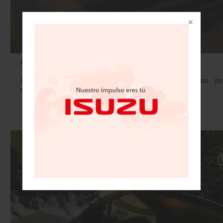
Fiat Pulse Abarth: el lado rabioso del SUV italiano
Con 173 hp, aceleración de 0 a 100 km/h en 7.6 segundos jb
marca un antes y…