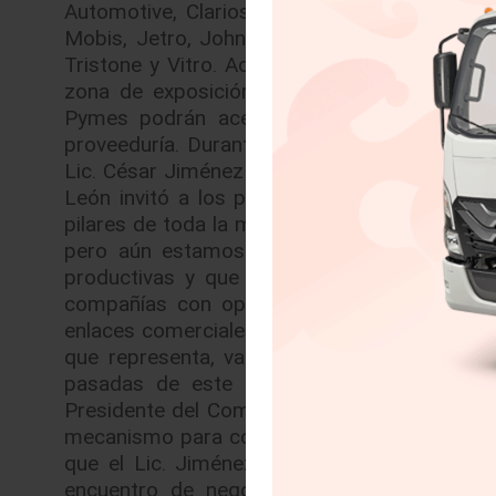
Automotive, Clarios, CNH Industries, Cuprum
Mobis, Jetro, John Deere, Kenworth, Metals
Tristone y Vitro. Además de las mesas de ne
zona de exposición. Asimismo, se ofrecerán
Pymes podrán acercarse a las firmas aut
proveeduría. Durante una conferencia de prens
Lic. César Jiménez Flores, Presidente Ejecut
León invitó a los presentes al evento señal
pilares de toda la manufactura que se produ
pero aún estamos muy atrás en materia de i
productivas y que la industria automotri
compañías con operación en México. Provee
enlaces comerciales estratégicos para lograrl
que representa, varios de los proveedores 
pasadas de este evento. El Ing. Luis Alb
Presidente del Comité de Desarrollo de Prov
mecanismo para conectar oportunidades en la r
que el Lic. Jiménez, indicó que en Cuprum 
encuentro de negocio porque: “Brinda la 