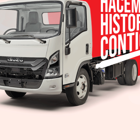
, DBG, Denso, Dina, Draxton, Ficosa, Giant Motors,
a, Navistar, Nelson, Nemak, NHK, Quimmco, Sisamex
gociación, se contará con conferencia especializad
 comidas y brindis networking, a través de los cu
omotrices y de autopartes para sumarse a su ca
a realizada el día de hoy en las instalaciones del C
ivo de Ternium y Presidente del Cluster Automotriz 
ando que: “La industria automotriz en México es un
ce en el país, genera muchos empleos y derrama ec
ntegración nacional, necesitamos solidificar las
z que tenemos se alimente más de insumos o prod
dor Automotriz es un evento diseñado para propi
o”, indicó el directivo de Ternium y señaló que en la
con los que se cuentan fueron captados durante e
erto Rodríguez, Director General de Cuprum Auto
eedores del CLAUT, señaló que: “Este evento es un e
egión con las capacidades que hay en la industria”; 
han desarrollado cuentas que han sido integradas
facilidad de que como proveedor puedas contacta