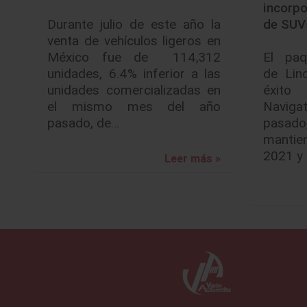
incorpo
Durante julio de este año la
de SUV
venta de vehículos ligeros en
México fue de 114,312
El paq
unidades, 6.4% inferior a las
de Lin
unidades comercializadas en
éxit
el mismo mes del año
Navig
pasado, de…
pasad
manti
2021 y 
Leer más »