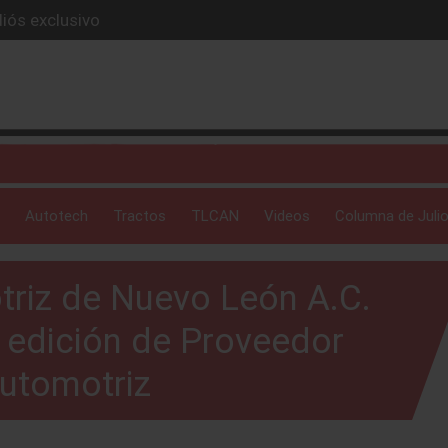
iós exclusivo
ue evoluciona
I
 profunda: Peñafiel
ick-up en 2026
Autotech
Tractos
TLCAN
Videos
Columna de Julio
triz de Nuevo León A.C.
9° edición de Proveedor
utomotriz