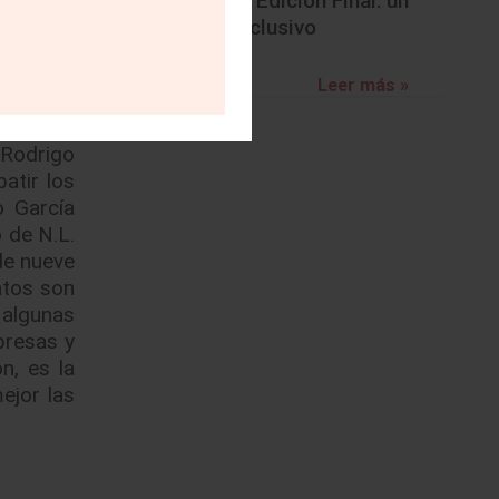
BMW Z4 Edición Final: un
s de los
adiós exclusivo
uente de
. Manuel
Leer más »
aneación
iz es el
 Rodrigo
atir los
o García
 de N.L.
de nueve
ntos son
 algunas
presas y
n, es la
ejor las