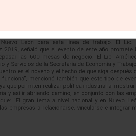
la vez, al conversar con los compradores, te entera
madores a México, lo cual te permite alinear tu f
señaló el directivo de Cuprum. Por su parte, el Dr
có que una de las 4 líneas estratégicas de la Pl
Integración Local y Nacional”; y Proveedor Automotr
 Nuevo León para esta línea de trabajo. El Lic.
iz 2019, señaló que el evento de este año promete b
repasar las 600 mesas de negocio. El Lic. Améric
o y Servicios de la Secretaría de Economía y Trabajo
cuentro es el noveno y el hecho de que siga después 
 funciona”, mencionó también que este tipo de eve
 que permiten realizar política industrial al mostrar
ria y así ir abriendo camino, en conjunto con las em
que: “El gran tema a nivel nacional y en Nuevo Leó
as empresas a relacionarse, vincularse e integrar m