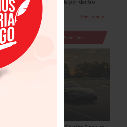
sorprende por dentro
 Hyundai
, Stant,
as y una
Leer más »
ales las
dena de
LAUT, el
Visión Tech
de Nuevo
o de los
onómica,
 cadenas
uctos de
ciar los
 empresa
diciones
motriz y
xcelente
al igual
 en este
r a los