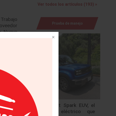
Ver todos los artículos (193) »
 Trabajo
Prueba de manejo
oveedor
y, Nuevo
orte del
 con las
o así el
ución de
veedores
s de las
 permite
ermite a
e bienes
l tiempo
ntre los
Chevrolet Spark EUV, el
onales y
urbano eléctrico que
ome, Cie