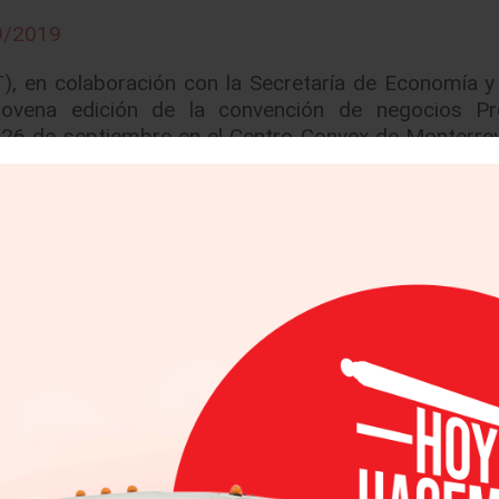
9/2019
, en colaboración con la Secretaría de Economía y
novena edición de la convención de negocios Pr
 y 26 de septiembre en el Centro Convex de Monterre
omotriz se ha consolidado como el evento elite del n
sas armadoras y Tier 1 de la industria automotriz
enerar nuevas oportunidades de negocio, logrand
ar la integración nacional y fomentar la sustit
ompetitiva de este evento es que las empresas pro
e días-, entrar en contacto con las personas indicada
 Tier 1, proceso que les llevaría meses, lo cual les
mercial. Por otra parte, la dinámica del evento les p
e primera mano a las empresas proveedoras el tipo d
detectar a proveedores prospecto, lo cual reduce e
iales para abastecer su cadena de suministro. E
 negocio se encuentran importantes empresas naci
nt, Apex, Bergstrom, Brembo, Caterpillar, Cemm Th