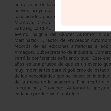
comprados de las empresas OEM o Tier 1 y a 
nuevos proyectos que están trayendo las ar
capacidades para captar mayores negocios”, 
Montoya, Director General del CLAUT, desta
Estratégica CLAUT 2025 es precisamente “La 
evento insignia del Cluster Automotriz de
Martinazioli, Director de Proveedor Automor
récords de las ediciones anteriores al sob
Almaguer, Subsecretario de Industria, Comerci
cerró la conferencia señalando que: “Este en
años es una prueba de que es un evento que
muy importantes para el gobierno del estado ya
de las necesidades que se tienen en la indust
de la mano de la academia. Finalmente dijo 
integración y Proveedor Automotriz apoya a l
cadenas productivas”, enfatizó.