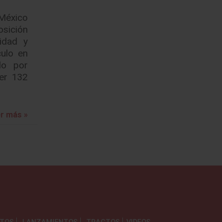
México
sición
idad y
culo en
do por
er 132
r más »
NTOS
LANZAMIENTOS
TRACTOS
VIDEOS