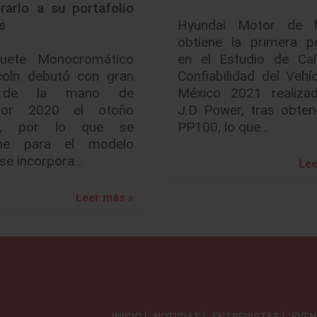
rarlo a su portafolio
s
Hyundai Motor de 
obtiene la primera po
uete Monocromático
en el Estudio de Cal
coln debutó con gran
Confiabilidad del Vehí
o de la mano de
México 2021 realiza
ator 2020 el otoño
J.D Power, tras obten
o, por lo que se
PP100, lo que…
ene para el modelo
se incorpora…
Lee
Leer más »
INICIO
NOTICIAS
ENTREVISTAS
EVE