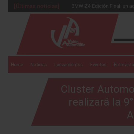
[Últimas noticias]
BMW Z4 Edición Final: un ad
Ford Edge Híbrida: la SUV q
_drop_down
Ventas se estabilizan: INEG
Será 2026, año de evolución
Chirey lanzará su primera p
_drop_down
Home
Noticias
Lanzamientos
Eventos
Entrevista
Cluster Automo
_drop_down
realizará la 
A