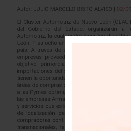
Autor: JULIO MARCELO BRITO ALVISO |
02/0
El Cluster Automotriz de Nuevo León (CLAUT)
del Gobierno del Estado, organizarán la 
Automotriz, la cual tendrá lugar los días 25
León. Tras ocho años de éxito, Proveedor Aut
país. A través de este se reúnen las empre
empresas proveedoras potenciales, para g
objetivo primordial del evento: increment
importaciones del sector. La gran ventaja c
tienen la oportunidad de -en tan solo un par d
áreas de compras de las compañías armadoras y
a las Pymes optimizar y acelerar su proceso co
las empresas Armadoras y Tier 1, informar d
y servicios que están demandando, así como 
de localización de los proveedores potenc
compradores confirmados para las mesas de
transnacionales, tales como: Acurride, Adie