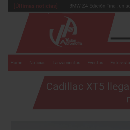
BMW Z4 Edición Final: un ad
[Últimas noticias]
Ford Edge Híbrida: la SUV q
_drop_down
Ventas se estabilizan: INEG
Será 2026, año de evolución
Chirey lanzará su primera p
_drop_down
Home
Noticias
Lanzamientos
Eventos
Entrevista
Cadillac XT5 lle
_drop_down