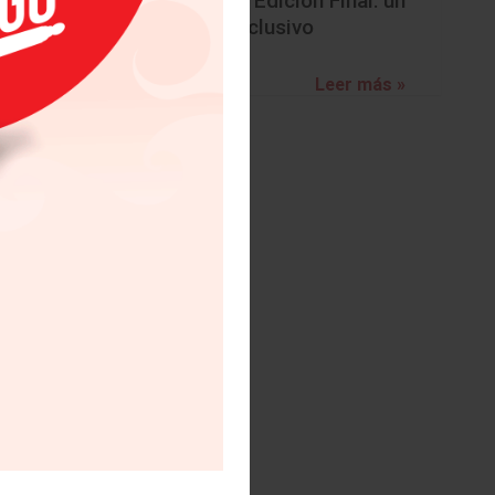
BMW Z4 Edición Final: un
adiós exclusivo
talla HD
onductor
Leer más »
 bocinas
ica de 9
 sistema
rol para