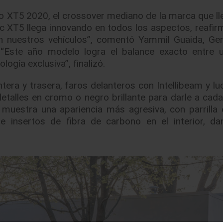
vo XT5 2020, el crossover mediano de la marca que ll
ac XT5 llega innovando en todos los aspectos, reafir
cen nuestros vehículos”, comentó Yammil Guaida, Ge
“Este año modelo logra el balance exacto entre u
gía exclusiva”, finalizó.
era y trasera, faros delanteros con Intellibeam y lu
etalles en cromo o negro brillante para darle a cada
t muestra una apariencia más agresiva, con parrilla 
 e insertos de fibra de carbono en el interior, d