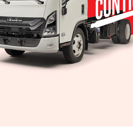
entretenimiento Cadillac User Experience con una pan
arPlay, así como un centro de información para el c
d-Up Display, sistema premium de sonido Bose con 14
 con proyección de logo Cadillac
 3.6L V6 acoplado a una nueva transmisión automát
e, generando 310 hp y 271 lb-pie de torque. Ofrece
 Twin Clutch y suspensión con Adaptive Ride Cont