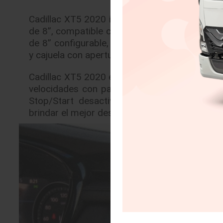
Cadillac XT5 2020 incluye el sistema de info
de 8”, compatible con Android Auto y Apple C
de 8” configurable, Full Mirror Display, Hea
y cajuela con apertura/cierre de manos libres
Cadillac XT5 2020 es impulsado por un motor
velocidades con paleta de cambios al volant
Stop/Start desactivable, tracción AWD con
brindar el mejor desempeño y confort.