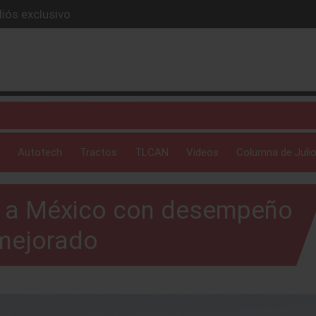
iós exclusivo
ue evoluciona
I
 profunda: Peñafiel
ick-up en 2026
Autotech
Tractos
TLCAN
Videos
Columna de Julio
ga a México con desempeño
mejorado