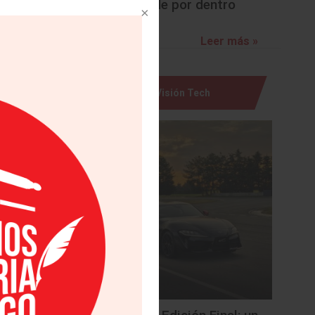
sorprende por dentro
Leer más »
Visión Tech