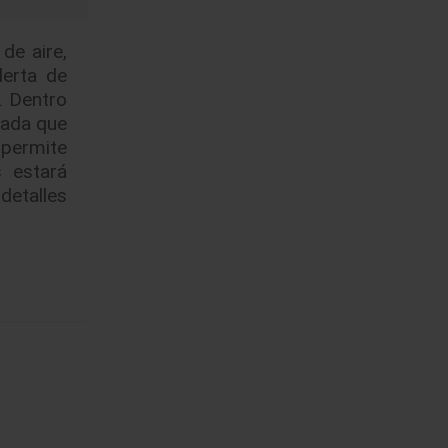
de aire,
lerta de
. Dentro
zada que
 permite
 estará
detalles