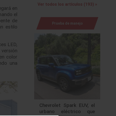
Ver todos los artículos (193) »
egará en
mando el
rente de
Prueba de manejo
n estilo
ces LED,
 versión
en color
ando una
Chevrolet Spark EUV, el
urbano eléctrico que