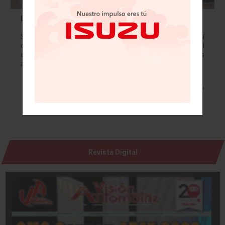
Lexus muestra músculo con NX 2023
Sin perder tiempo Lexus lanzó su SUV compacta NX, así
de sencillo, sin más siglas en su versión de entrada al
elegante y sofisticado mundo japonés. Muchos analistas
aseguran que…
Leer más »
Revista Digital