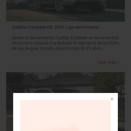
Cadillac Escalade IQL 2026: Lujo electrizante
Desde su lanzamiento, Cadillac Escalade se ha convertido
en un ícono cultural y ha definido el segmento de los SUVs
de lujo de gran tamaño durante más de 25 años.,…
Leer más »