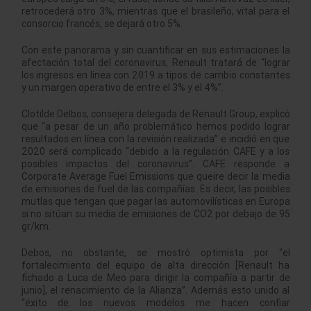
retrocederá otro 3%, mientras que el brasileño, vital para el
consorcio francés, se dejará otro 5%.
Con este panorama y sin cuantificar en sus estimaciones la
afectación total del coronavirus, Renault tratará de “lograr
los ingresos en línea con 2019 a tipos de cambio constantes
y un margen operativo de entre el 3% y el 4%”.
Clotilde Delbos, consejera delegada de Renault Group, explicó
que “a pesar de un año problemático hemos podido lograr
resultados en línea con la revisión realizada” e incidió en que
2020 será complicado “debido a la regulación CAFE y a los
posibles impactos del coronavirus”. CAFE responde a
Corporate Average Fuel Emissions que queire decir la media
de emisiones de fuel de las compañías. Es decir, las posibles
mutlas que tengan que pagar las automovilísticas en Europa
si no sitúan su media de emisiones de CO2 por debajo de 95
gr/km.
Debos, no obstante, se mostró optimista por “el
fortalecimiento del equipo de alta dirección [Renault ha
fichado a Luca de Meo para dirigir la compañía a partir de
junio], el renacimiento de la Alianza”. Además esto unido al
“éxito de los nuevos modelos me hacen confiar