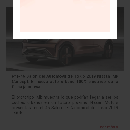
Pre-46 Salón del Automóvil de Tokio 2019 Nissan IMk
Concept: El nuevo auto urbano 100% eléctrico de la
firma japonesa
El prototipo IMk muestra lo que podrían llegar a ser los
coches urbanos en un futuro próximo. Nissan Motors
presentará en el 46 Salón del Automóvil de Tokio 2019
-46th…
Leer más »