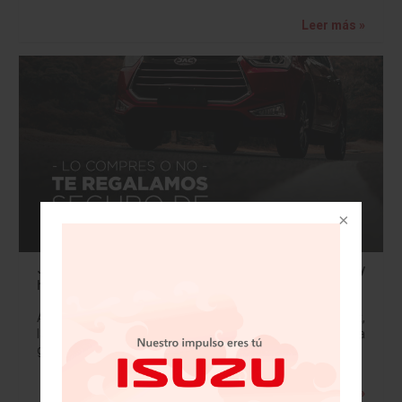
Leer más »
JAC quiere proteger a México con un seguro de vida y
hospitalización sin costo
Al apartar un vehículo con 10 mil pesos a través de jac.mx,
la marca regalará un seguro de hospitalización y de vida
gratis con vigencia de un año aun cuando…
Leer más »