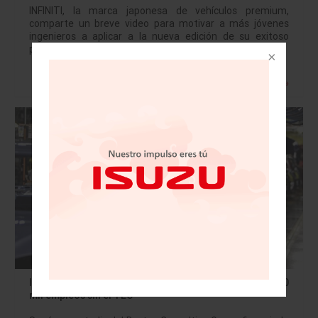
INFINITI, la marca japonesa de vehículos premium,
comparte un breve video para motivar a más jóvenes
ingenieros a aplicar a la nueva edición de su exitoso
programa INFINITI Engineering Academy. Desde…
Leer más »
Industria de autopartes de EU podría perder hasta 50
mil empleos sin el TLC