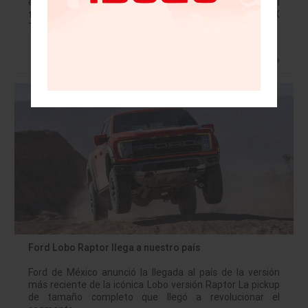
expresivo perfil trasero, la ancha postura, la baja línea del
techo y el tubo de escape con salida cuádruple. TLX
Type…
Leer más »
Ford Lobo Raptor llega a nuestro país
Ford de México anunció la llegada al país de la versión
más reciente de la icónica Lobo versión Raptor La pickup
de tamaño completo que llegó a revolucionar el