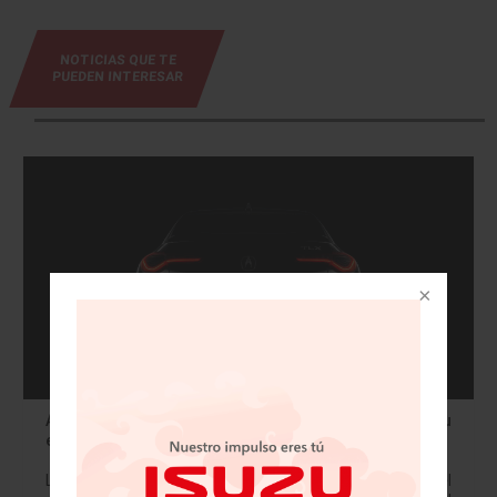
NOTICIAS QUE TE
PUEDEN INTERESAR
Acura TLX de próxima generación está listo para su
estreno digital el 28 de mayo
La imagen de adelanto del nuevo TLX muestra el