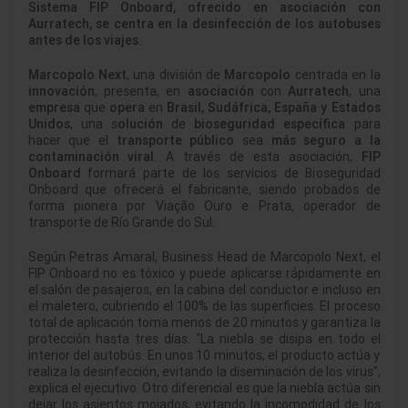
Sistema FIP Onboard, ofrecido en asociación con
Aurratech, se centra en la desinfección de los autobuses
antes de los viajes.
Marcopolo Next
, una división de
Marcopolo
centrada en la
innovación
, presenta, en
asociación
con
Aurratech
, una
empresa
que
opera
en
Brasil, Sudáfrica, España y Estados
Unidos
, una s
olución
de
bioseguridad específica
para
hacer que el
transporte público
sea
más seguro a la
contaminación viral
. A través de esta asociación,
FIP
Onboard
formará parte de los servicios de Bioseguridad
Onboard que ofrecerá el fabricante, siendo probados de
forma pionera por Viação Ouro e Prata, operador de
transporte de Río Grande do Sul.
Según Petras Amaral, Business Head de Marcopolo Next, el
FIP Onboard no es tóxico y puede aplicarse rápidamente en
el salón de pasajeros, en la cabina del conductor e incluso en
el maletero, cubriendo el 100% de las superficies. El proceso
total de aplicación toma menos de 20 minutos y garantiza la
protección hasta tres días. “La niebla se disipa en todo el
interior del autobús. En unos 10 minutos, el producto actúa y
realiza la desinfección, evitando la diseminación de los virus”,
explica el ejecutivo. Otro diferencial es que la niebla actúa sin
dejar los asientos mojados, evitando la incomodidad de los