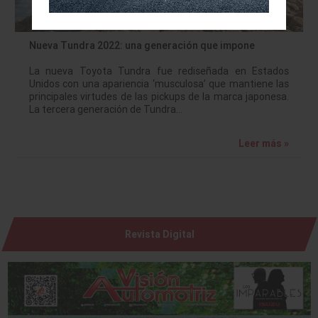
Nueva Tundra 2022: una generación que impone
La nueva Toyota Tundra fue rediseñada en Estados
Unidos con una apariencia ‘musculosa’ que mantiene las
principales virtudes de las pickups de la marca japonesa.
La tercera generación de Tundra…
Leer más »
Revista Digital