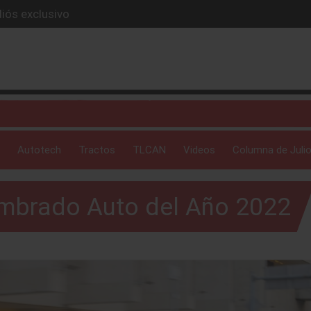
iós exclusivo
ue evoluciona
I
 profunda: Peñafiel
ick-up en 2026
Autotech
Tractos
TLCAN
Videos
Columna de Julio
ombrado Auto del Año 2022