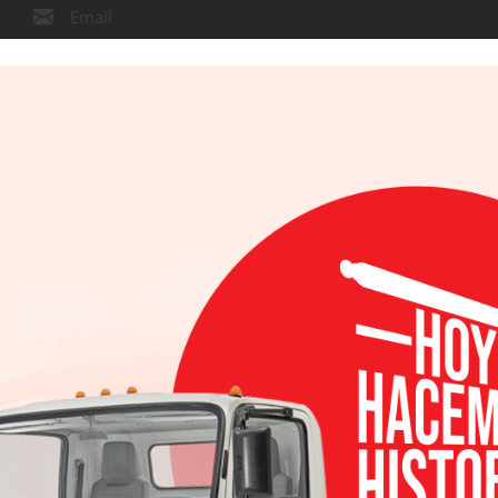
Email
WhatsApp
Gmail
o del Año en Norteamérica por tercera ocasión.
 vehículo compacto más popular de Estados Unidos y obtuvo el pres
ue galardonado por un jurado de periodistas automotrices por tercer
ción se llevó el máximo reconocimiento en 2006.
odelo de
Honda
recibe el premio al Auto o Camión del Año en Nortea
017) y Honda Accord (2018) lo recibieran.
Año reconocen la excelencia en innovación, diseño, seguridad, rendi
1994, son evaluados por 50 periodistas profesionales del sector auto