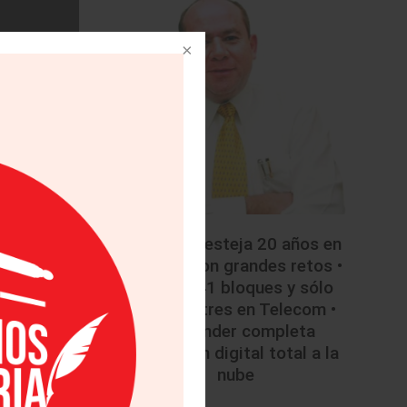
• Mazda festeja 20 años en
México con grandes retos •
tigioso
Licitan 41 bloques y sólo
a vez, ya que
colocan tres en Telecom •
Santander completa
mérica, luego
migración digital total a la
nube
miento,
movilístico