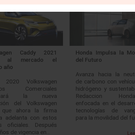
wagen Caddy 2021
Honda Impulsa la Mov
ra al mercado el
del Futuro
o año
Avanza hacia la neutr
 2020 Volkswagen
de carbono con vehícu
ulos Comerciales
hidrógeno y sustentab
entará la nueva
Redaccion Honda
ción del Volkswagen
enfocada en el desarr
 que ahora la firma
tecnologías de vang
a adelanta con estos
para la movilidad del f
s oficiales. Después
ños de vigencia en…
Lee