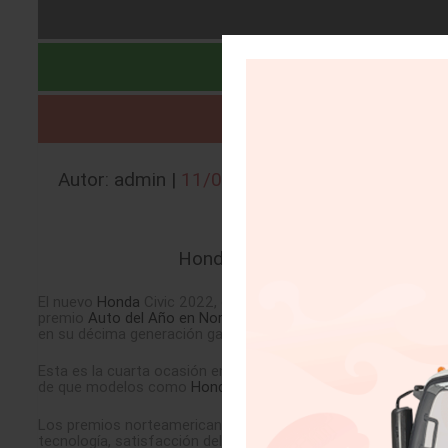
Autor: admin |
11/01/2022
Honda
Civic gana premio al Aut
El nuevo
Honda
Civic 2022, en su undécima generación, es el
premio
Auto del Año en Norteamérica 2022
. El
Honda
Civic f
en su décima generación ganó en 2016 y en su octava genera
Esta es la cuarta ocasión en los últimos seis años que un m
de que modelos como
Honda
Civic (2016), Honda Ridgeline (2
Los premios norteamericanos a Auto, Utilitario y Camión del 
tecnología, satisfacción del conductor y valor. Iniciados en 