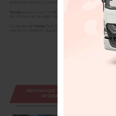
de Estados Unidos y Canadá que trabajan para las mejores revis
Honda
produce casi 11 millones de Civic en Norteamérica (má
de vehículos en la región, desde que
Honda
empezó a fabricar
La versión de
Honda
Civic 2022 se comercializa en México de
uno de los sedanes, tipo premium, más deseados del mercado
NOTICIAS QUE TE PUEDEN
INTERESAR