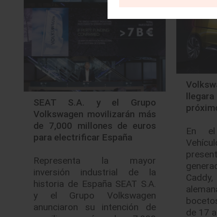
Volks
llega
SEAT S.A. y el Grupo
próxim
Volkswagen movilizarán más
de 7,000 millones de euros
En el
para electrificar España
Vehíc
pres
Representa la mayor
genera
inversión industrial de la
Caddy,
historia de España SEAT S.A.
aleman
y el Grupo Volkswagen
boceto
anunciaron su intención de
de 17 a