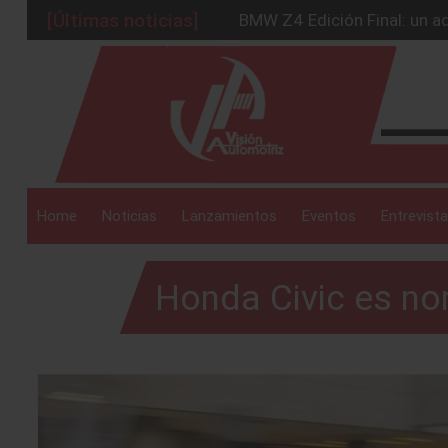
[Últimas noticias]
BMW Z4 Edición Final: un ad
Ford Edge Híbrida: la SUV q
_drop_down
Ventas se estabilizan: INEG
Será 2026, año de evolución
Chirey lanzará su primera p
_drop_down
Home
Noticias
Lanzamientos
Eventos
Entrevista
Honda Civic es n
_drop_down