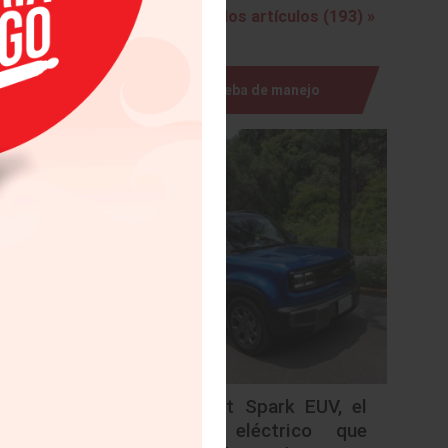
industria.
Ver todos los artículos (193) »
la producción
Prueba de manejo
idando como
Chevrolet Spark EUV, el
urbano eléctrico que