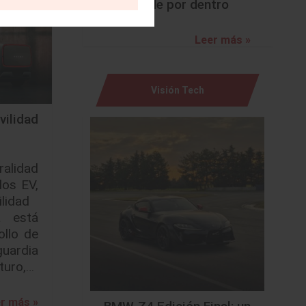
sorprende por dentro
Leer más »
Visión Tech
ilidad
alidad
los EV,
ilidad
 está
ollo de
uardia
uturo,…
r más »