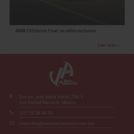
BMW Z4 Edición Final: un adiós exclusivo
Leer más »
Doctor José María Vértiz 734-3
Col. Piedad Narvarte, México
(55) 55.38.40.70
marketing@visionautomotriz.com.mx