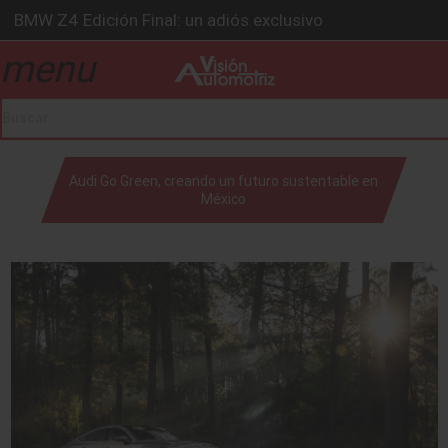
BMW Z4 Edición Final: un adiós exclusivo
Ford Edge Híbrida: la SUV que evoluciona
menu
drop_down
Ventas se estabilizan: INEGI
Será 2026, año de evolución profunda: Peñafiel
Chirey lanzará su primera pick-up en 2026
drop_down
Audi Go Green, creando un futuro sustentable en
México
drop_down