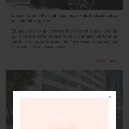
Descenso de 5.8% en el lapso marzo-abril para la venta
de vehículos ligeros
En seguimiento al desempeño bimestral marzo-abril de
2019 para eliminar el efecto de la Semana Santa en la
venta de automotores, la tendencia negativa se
mantiene con un descenso de…
Leer más »