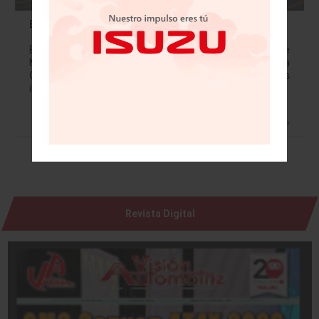
BMW Group inaugura un punto de venta en Carso
BMW Group amplía su red de distribución en la Ciudad de
México con un nuevo punto de venta perteneciente a
Grupo Bavaria, el cual estará ubicado en las
inmediaciones de…
Leer más »
Revista Digital