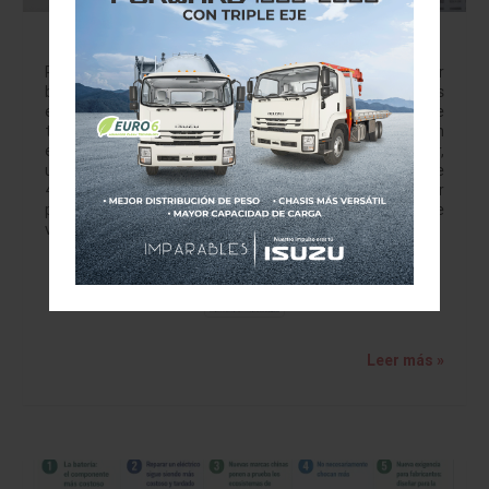
Leapmotor asegura posventa con respaldo
Mopar
Redaccion VAM Previo a su llegada a México, Leapmotor
busca diferenciarse no sólo por su propuesta de vehículos
eléctricos inteligentes, sino por el respaldo posventa que
tendrá dentro del grupo Stellantis. La marca contará con
el apoyo del Centro de Distribución de Partes Mopar,
ubicado en Toluca, Estado de México, una instalación de
45,000 metros cuadrados preparada para abastecer
partes, accesorios y refacciones a más de 170 puntos de
venta en el país. El PDC Mopar cuenta con más de…
Leer más »