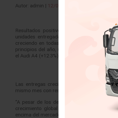
Autor: admin |
12/07/2016
Resultados positivos para la marca de los
unidades entregadas a clientes en todo el
creciendo en todas las regiones, especialme
principios del año, superando por primera v
el Audi A4 (+12.3%) y el Audi Q7 (+73.6%), im
Las entregas crecieron en junio un 7.4% par
mismo mes con respecto al año anterior en lo
“A pesar de los desafíos en los mercados c
crecimiento global y equilibrado. Reforzam
encima del mercado en los Estados Unidos”, 