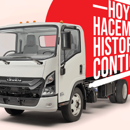
 cuatro aros en el primer semestre del año: con
 mundo,
Audi
aumentó sus
ventas
desde enero en u
nte en Europa, donde el aumento se sitúa en un 8.
ez las 450,000 unidades. Los nuevos modelos, espec
pulsaron el aumento de las ventas en todo el mundo.
a alcanzar las 169,000 unidades, superando las ci
s diez mercados principales.
lave, la primera mitad de 2016 se ha caracterizad
os nuestro liderazgo en Europa y en China y crec
comenta Dietmar Voggenreiter, jefe de Ventas de AUD