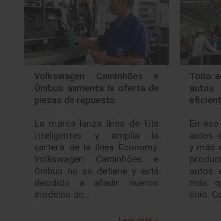
Volkswagen Caminhões e
Todo ac
Ônibus aumenta la oferta de
autos
piezas de repuesto
eficien
La marca lanza línea de kits
En ese 
inteligentes y amplía la
autos 
cartera de la línea Economy.
y más e
Volkswagen Caminhões e
produc
Ônibus no se detiene y está
autos e
decidido a añadir nuevos
más qu
modelos de…
sitio. 
Leer más »