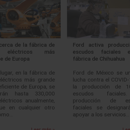
erca de la fábrica de
Ford activa producc
 eléctricos más
escudos faciales 
te de Europa
fábrica de Chihuahua
lugar, en la fábrica de
Ford de México se un
eléctricos más grande
lucha contra el COVID
ficiente de Europa, se
la producción de 1
irán hasta 330,000
escudos faciale
léctricos anualmente,
producción de es
e en cualquier otro
faciales se designar
Como…
apoyar a los servicios…
Leer más »
Lee