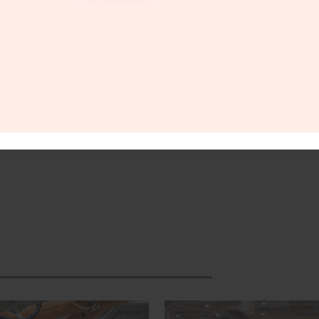
 la marca con sede en Ingolstadt aumentaron dur
131,450 unidades (+3.5%), de las cuales 96,934 corr
mento del 3.5%. Prácticamente cada segundo, un clien
as acumuladas de los Audi Q3, Q5 y Q7 aumentaro
inúa la senda del éxito en el mercado americano en ju
onsecutivos registrando crecimiento.