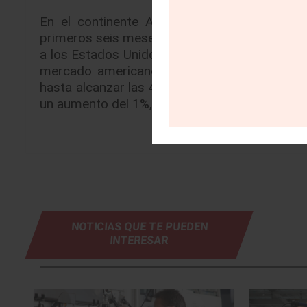
En el continente Americano las ventas de
primeros seis meses del año, alcanzando las 
a los Estados Unidos, lo que supone un incre
mercado americano elige un SUV. Las vent
hasta alcanzar las 45,195 unidades. Audi cont
un aumento del 1%, lo que supone 66 meses c
NOTICIAS QUE TE PUEDEN
INTERESAR