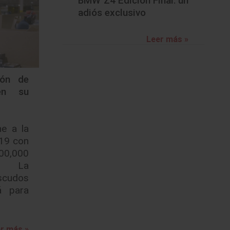
BMW Z4 Edición Final: un
adiós exclusivo
Leer más »
ión de
en su
e a la
-19 con
00,000
s. La
cudos
á para
r más »