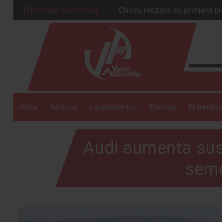
[Últimas noticias]
Chirey lanzará su primera p
BMW Z4 Edición Final: un ad
_drop_down
Ford Edge Híbrida: la SUV q
Mazda Santa Project crece
Será 2026, año de evolución
_drop_down
Home
Noticias
Lanzamientos
Eventos
Entrevista
Audi aumenta sus 
_drop_down
seme