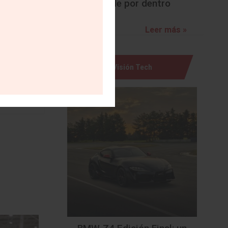
sorprende por dentro
ante los
esponden
Leer más »
te en el
n un 24%
nio, con
Visión Tech