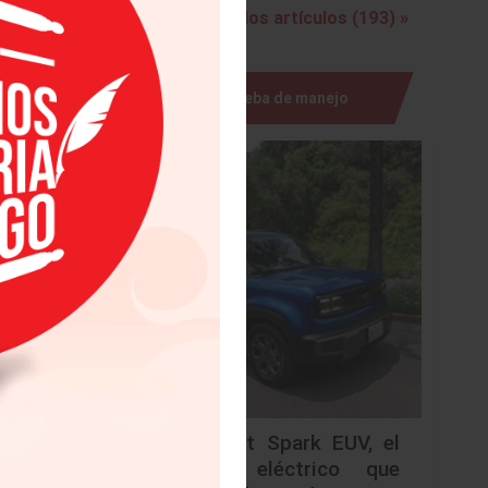
Ver todos los artículos (193) »
Prueba de manejo
 953,200
n 5.6%,
4% desde
ialmente
fras del
o por un
Chevrolet Spark EUV, el
emos por
urbano eléctrico que
I AG.