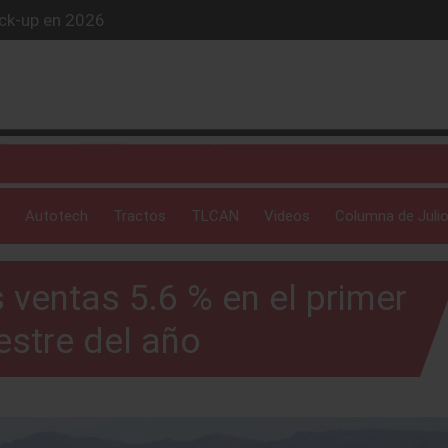
ick-up en 2026
iós exclusivo
ue evoluciona
 profunda: Peñafiel
Autotech
Tractos
TLCAN
Videos
Columna de Julio
ventas 5.6 % en el primer
stre del año