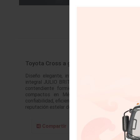
Toyota Cross a gasolina, compacta y versá
Diseño elegante, interior espacioso, bajo rendimi
integral JULIO BRITO A. El Toyota Corolla Cross
contendiente formidable en el saturado segmen
compactos en México, ofreciendo una fusión 
confiabilidad, eficiencia y versatilidad. Este modelo 
reputación estelar de Toyota…
Compartir