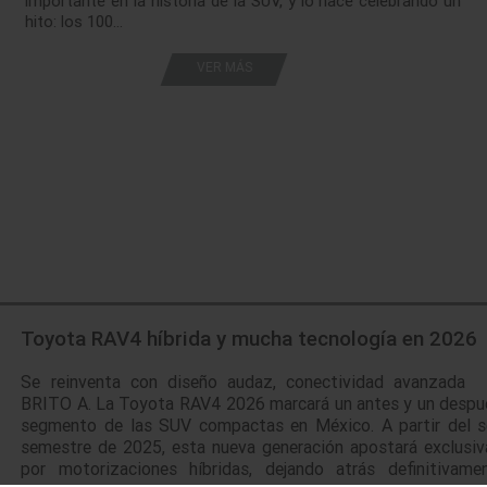
importante en la historia de la SUV, y lo hace celebrando un
hito: los 100…
VER MÁS
Toyota RAV4 híbrida y mucha tecnología en 2026
Se reinventa con diseño audaz, conectividad avanzad
BRITO A. La Toyota RAV4 2026 marcará un antes y un despué
segmento de las SUV compactas en México. A partir del 
semestre de 2025, esta nueva generación apostará exclusi
por motorizaciones híbridas, dejando atrás definitivame