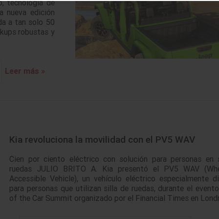
, tecnología de
a nueva edición
da a tan solo 50
ckups robustas y
Leer más »
Kia revoluciona la movilidad con el PV5 WAV
Cien por ciento eléctrico con solución para personas en s
ruedas JULIO BRITO A. Kia presentó el PV5 WAV (Whe
Accessible Vehicle), un vehículo eléctrico especialmente d
para personas que utilizan silla de ruedas, durante el event
of the Car Summit organizado por el Financial Times en Lond