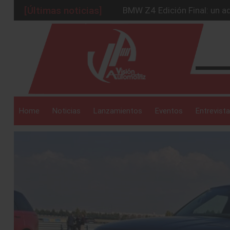
[Últimas noticias]
BMW Z4 Edición Final: un ad
Ford Edge Híbrida: la SUV q
_drop_down
Ventas se estabilizan: INEG
Será 2026, año de evolución
Chirey lanzará su primera p
_drop_down
Home
Noticias
Lanzamientos
Eventos
Entrevista
_drop_down