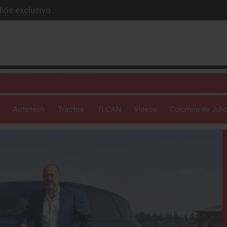
iós exclusivo
ue evoluciona
I
 profunda: Peñafiel
ick-up en 2026
Autotech
Tractos
TLCAN
Videos
Columna de Julio