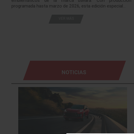
s
emblemáticos de la marca bávara. Con producción
o
programada hasta marzo de 2026, esta edición especial…
VER MÁS
NOTICIAS