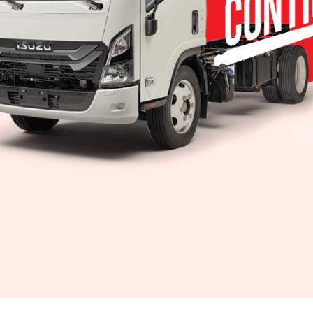
Triple reconocimiento internacional para Alfa Ro
Premios “Best Cars” 2025; Los modelos Giulia, Tonale y S
favoritos JULIO BRITO A. Alfa Romeo reafirmó su estat
ícono del diseño italiano y la emoción al volante al obten
galardones en los premios “Best Cars” 2025, organizados
prestigiosa revista alemana auto motor und sport. La…
Leer m
Compartir
ito 2025