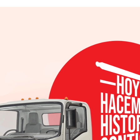
motores…
Leer m
Compartir
til
ento y seguridad
 emerge como un
to de los SUVs
convincente de
no solo hereda la
Leer más »