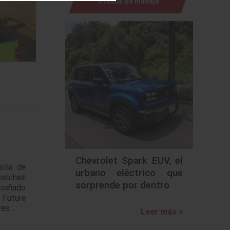
Prueba de manejo
Chevrolet Spark EUV, el
illa de
urbano eléctrico que
elchair
sorprende por dentro
iseñado
o Future
res.…
Leer más »