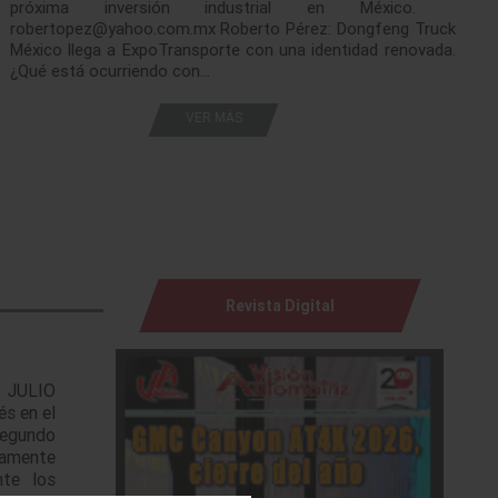
próxima inversión industrial en México.
robertopez@yahoo.com.mx Roberto Pérez: Dongfeng Truck
México llega a ExpoTransporte con una identidad renovada.
¿Qué está ocurriendo con…
VER MÁS
Revista Digital
a JULIO
s en el
segundo
vamente
nte los