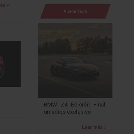
ás »
Visión Tech
BMW Z4 Edición Final:
un adiós exclusivo
Leer más »