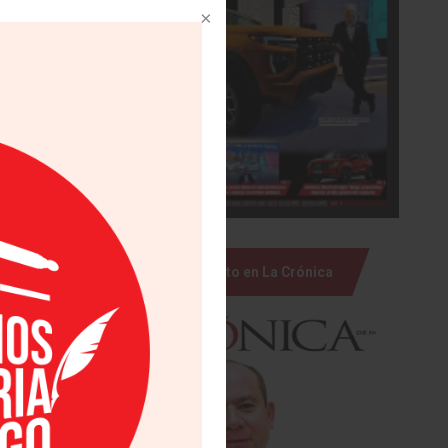
ás »
Julio Brito en La Crónica