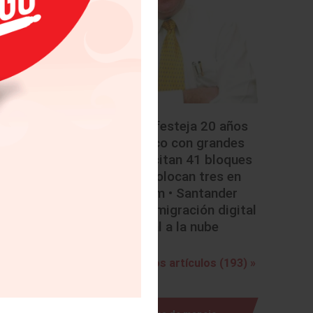
meo
telvio,
us como
er tres
• Mazda festeja 20 años
 por la
en México con grandes
retos • Licitan 41 bloques
y sólo colocan tres en
ás »
Telecom • Santander
completa migración digital
total a la nube
Ver todos los artículos (193) »