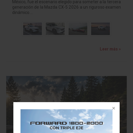
México, fue el escenario elegido para someter a la tercera
generación de la Mazda CX-5 2026 a un riguroso examen
dinámico.…
Leer más »