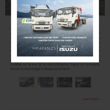
Cadillac OPTIQ 2026 redefine lujo eléctrico
con tecnología avanzada.
Una semana al volante confirma confort superior,
autonomía real y refinamiento excepcional JULIO BRITO
A. jbritoa@yahoo.com Durante una semana tuve la
oportunidad de convivir con la Cadillac OPTIQ 2026
450E4, una SUV totalmente eléctrica que representa la
nueva visión de lujo de la firma estadounidense. Más allá
de las cifras de potencia, autonomía o equipamiento, la
experiencia permite comprender hacia dónde se dirige
Cadillac en la era de la electrificación: hacia un concepto
donde la tecnología trabaja para hacer…
Leer más »