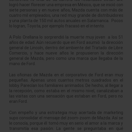
logró hacer florecer una empresa en México, que se inició con
siete personas y en nueve años, Mazda cuenta con más de
cuatro mil empleados, una red muy grande de distribuidores
y una planta de 150 mil autos anuales en Salamanca. Pocos
lo logran, Toyota, por ejemplo fracasó en el intento.
A Polo Orellana lo sorprendió la muerte muy joven a los 51
años de edad. Aún recuerdo que en Ford asumió la dirección
general de Lincoln, dentro del ambiente del Tratado de Libre
Comercio, y hace nueve años le propusieron la dirección
general de Mazda, pero como una marca que llegaba de la
mano de Ford.
Las oficinas de Mazda en el corporativo de Ford eran muy
pequeñas. Apenas unos cuantos metros cuadrados en el
lobby. Parecían los familiares arrimados. De hecho, al llegar a
la recepción, como estaba en el mismo nivel, canalizaban a
las visitas con una sensación que estaban en Ford, pero no
eran Ford.
Con empeño y una estrategia muy acertada de marketing
supo consolidar el mensaje del zoom-zoom de Mazda. Así se
le conocía, porque él tomó muy en serio el amor a la marca y
transmitía esa pasión. La gente se preguntaba en qué