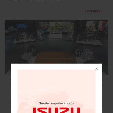
Leer más »
GM presenta nuevas Baterías Ultium y una plataforma
global flexible para crecer rápidamente su portafolio
de vehículos eléctricos
A partir de hoy, General Motors Co. (GM) reunirá a cientos
de empleados, distribuidores, inversionistas, analistas,
medios y entidades reguladoras con el fin de compartir
detalles de su estrategia para…