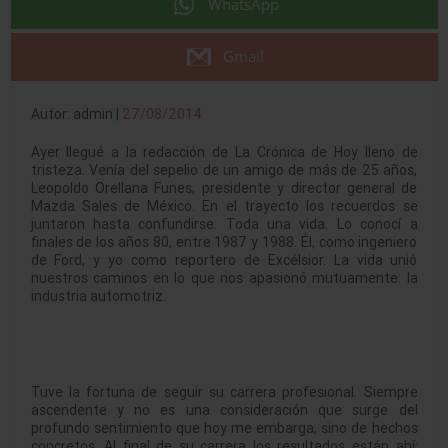
WhatsApp
Gmail
Autor: admin |
27/08/2014
Ayer llegué a la redacción de La Crónica de Hoy lleno de
tristeza. Venía del sepelio de un amigo de más de 25 años,
Leopoldo Orellana Funes, presidente y director general de
Mazda Sales de México. En el trayecto los recuerdos se
juntaron hasta confundirse. Toda una vida. Lo conocí a
finales de los años 80, entre 1987 y 1988. Él, como ingeniero
de Ford, y yo como reportero de Excélsior. La vida unió
nuestros caminos en lo que nos apasionó mutuamente: la
industria automotriz.
Tuve la fortuna de seguir su carrera profesional. Siempre
ascendente y no es una consideración que surge del
profundo sentimiento que hoy me embarga, sino de hechos
concretos. Al final de su carrera los resultados están ahí: