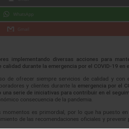
WhatsApp
Gmail
ores implementando diversas acciones para mante
 calidad durante la emergencia por el COVID-19 en e
o de ofrecer siempre servicios de calidad y con e
boradores y clientes durante la
emergencia por el 
na serie de iniciativas para contribuir en el seguim
onómico consecuencia de la pandemia.
os momentos es primordial, por lo que ha puesto e
imiento de las recomendaciones oficiales y prevenir 