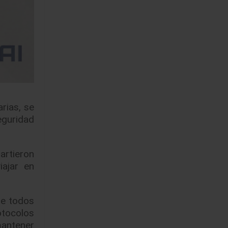
rias, se
eguridad
artieron
iajar en
de todos
otocolos
 mantener