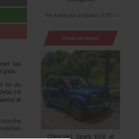
Ver todos los artículos (193) »
Prueba de manejo
ner las
l país.
l fin de
COVID-19
iento al
n marcha
posibles
Chevrolet Spark EUV, el