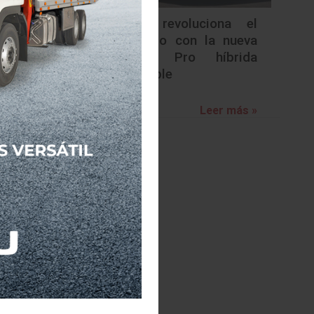
Nissan revoluciona el
segmento con la nueva
Frontier Pro híbrida
enchufable
Leer más »