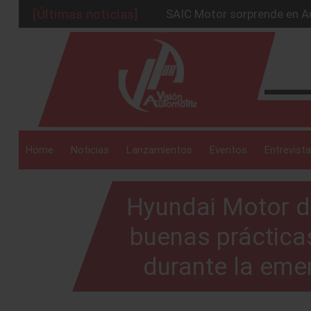
SAIC Motor sorprende en Au
[Últimas noticias]
BMW Group alcanza los 2 mil
La Nissan Frontier V6 PRO-
_drop_down
Kia lanza en México el serv
GAC sacude México con un 
_drop_down
Home
Noticias
Lanzamientos
Eventos
Entrevista
Hyundai Motor d
_drop_down
buenas práctica
durante la eme