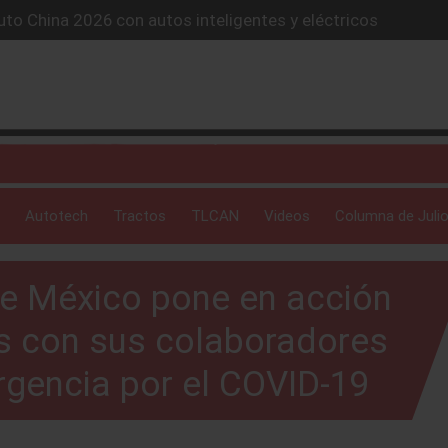
to China 2026 con autos inteligentes y eléctricos
lones de autos eléctricos y acelera su estrategia global
4X conquista la Ruta del Oso en México
icio “59 minutos o gratis” y sacude la postventa automotriz.
SUV híbrido de más de 1,000 km
Autotech
Tractos
TLCAN
Videos
Columna de Julio
e México pone en acción
s con sus colaboradores
rgencia por el COVID-19