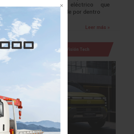
urbano eléctrico que
 el país,
sorprende por dentro
el fin de
lementos
Leer más »
Visión Tech