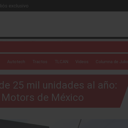
ue evoluciona
I
 profunda: Peñafiel
ick-up en 2026
Autotech
Tractos
TLCAN
Videos
Columna de Julio
e 25 mil unidades al año:
i Motors de México