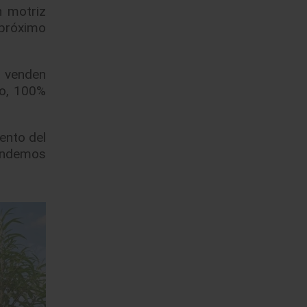
 motriz
 próximo
o venden
co, 100%
ento del
vendemos