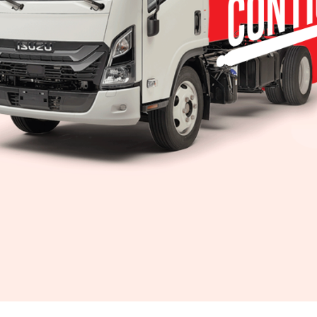
 director general de Mitsubishi Motors de México.
 el alto directivo de Mitsubishi señala “Debemos po
ser muy competitivos, que deberás el cliente exp
rvicio de atención y bueno diferenciarnos sobre todos
pero el cliente siempre espera que su inversión sea 
 la
nueva Xpander
, un Facelift y cambios en especifi
 moderno. Estamos seguros que esta nueva versión 
brida como la Outlander PHEV, que ha sido un exitaz
n. Es un vehículo con la más alta tecnología Mitsub