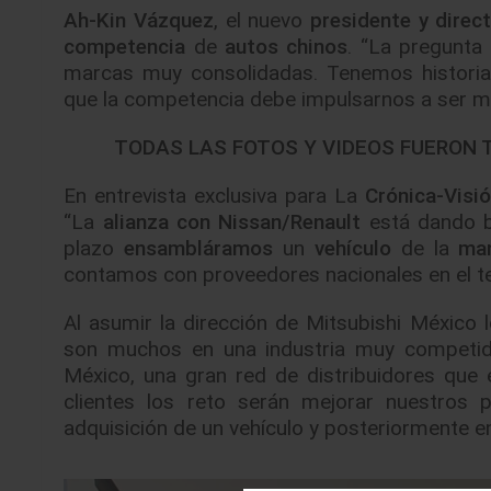
Ah-Kin Vázquez
, el nuevo
presidente y direc
competencia
de
autos chinos
. “La pregunta
marcas muy consolidadas. Tenemos historia
que la competencia debe impulsarnos a ser me
TODAS LAS FOTOS Y VIDEOS FUERO
En entrevista exclusiva para La
Crónica-Visi
“La
alianza con Nissan/Renault
está dando b
plazo
ensambláramos
un
vehículo
de la
ma
contamos con proveedores nacionales en el te
Al asumir la dirección de Mitsubishi México 
son muchos en una industria muy competid
México, una gran red de distribuidores que
clientes los reto serán mejorar nuestros 
adquisición de un vehículo y posteriormente en