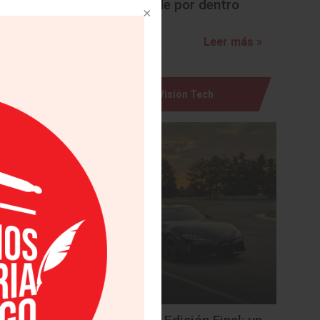
sorprende por dentro
Leer más »
Visión Tech