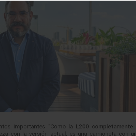
ientos importantes “Como la
L200 completamente 
ieza con la versión actual; es una camioneta con u