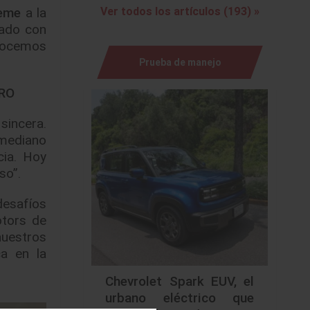
eme
a la
Ver todos los artículos (193) »
cado con
onocemos
Prueba de manejo
RO
sincera.
 mediano
cia. Hoy
so”.
desafíos
tors de
nuestros
ca en la
Chevrolet Spark EUV, el
urbano eléctrico que