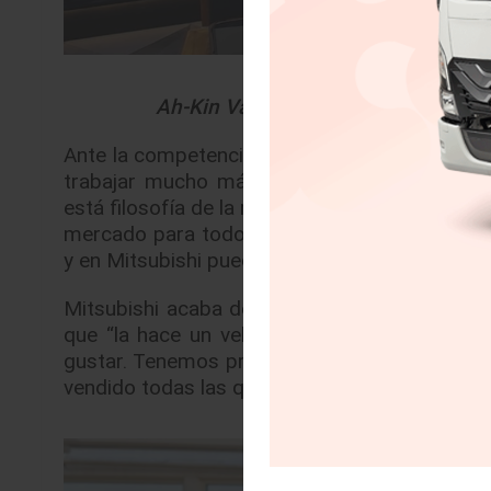
Ah-Kin Vázquez, nuevo presidente y
Ante la competencia de nuevas marcas chinas
trabajar mucho más arduamente para poder 
está filosofía de la marca, esta cultura de se
mercado para todos, hay clientes para todos, 
y en Mitsubishi puede estar seguro”.
Mitsubishi acaba de hacer el lanzamiento de
que “la hace un vehículo más versátil, más
gustar. Tenemos productos con tecnología hí
vendido todas las que hemos importado de Japó