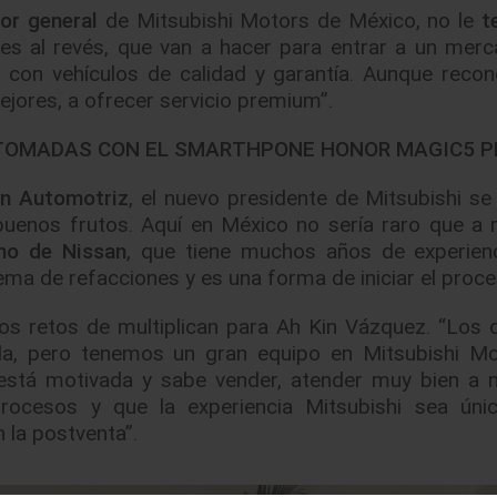
tor general
de Mitsubishi Motors de México, no le
t
 es al revés, que van a hacer para entrar a un mer
 con vehículos de calidad y garantía. Aunque rec
jores, a ofrecer servicio premium”.
N TOMADAS CON EL SMARTHPONE
HONOR MAGIC5 P
ón Automotriz
, el nuevo presidente de Mitsubishi se 
uenos frutos. Aquí en México no sería raro que a
no de Nissan
, que tiene muchos años de experien
ma de refacciones y es una forma de iniciar el proce
los retos de multiplican para Ah Kin Vázquez. “Los 
a, pero tenemos un gran equipo en Mitsubishi Mo
 está motivada y sabe vender, atender muy bien a 
procesos y que la experiencia Mitsubishi sea úni
 la postventa”.