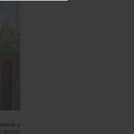
nueva
y
n diseño