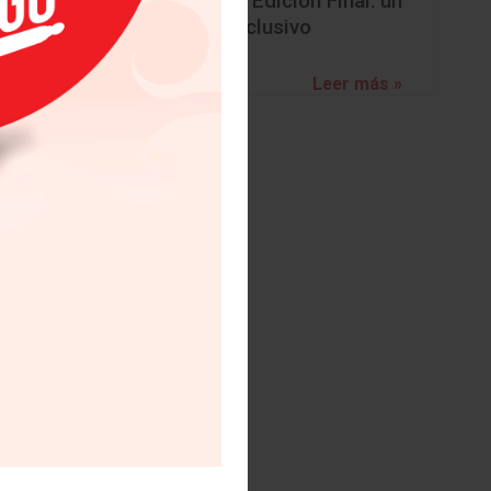
BMW Z4 Edición Final: un
adiós exclusivo
Leer más »
nernos a
erimente
”. Hay un
la mejor
caciones
les va a
o, hemos
ishi”.