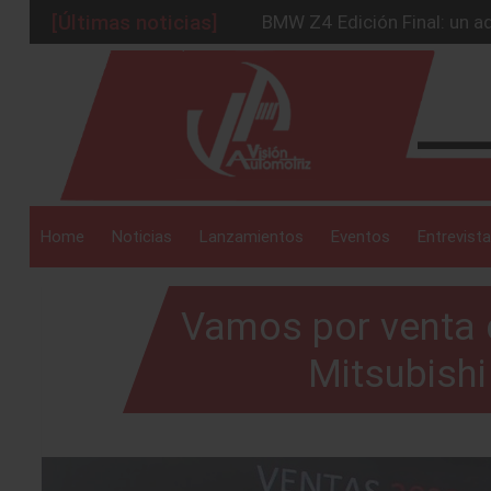
[Últimas noticias]
Ford Edge Híbrida: la SUV q
Ventas se estabilizan: INEG
_drop_down
Será 2026, año de evolución
Chirey lanzará su primera p
_drop_down
Home
Noticias
Lanzamientos
Eventos
Entrevista
Vamos por venta d
_drop_down
Mitsubish