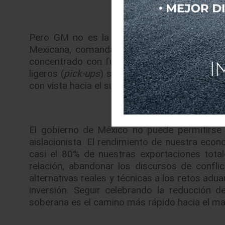
Pero GM no es la única corporación que de
Mexicana, comandada por
Rodrigo Centeno
concentrado con fuerza en abastecer el mer
ligeros (
pick-ups
) se producen sin mirar al 
con vista hacia el sur y abandonando de facto 
El gobierno de México no puede permitirse el
aislacionista. El rendimiento de nuestra eco
casi el 80% de nuestras exportaciones total
relación, abandonar los discursos de confli
alternativas reales y técnicas a los retos adu
inversión. Seguir celebrando la reducción 
soberana es el camino más rápido hacia el m