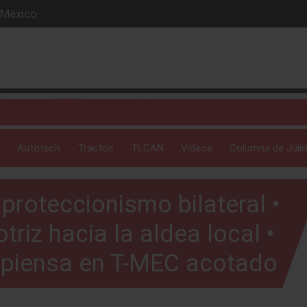
 México
futuro de Honda
 híbrida.
e en Ramos Arispe
angler más exclusivo de 2026.
Autotech
Tractos
TLCAN
Videos
Columna de Julio
l proteccionismo bilateral •
riz hacia la aldea local •
 piensa en T-MEC acotado