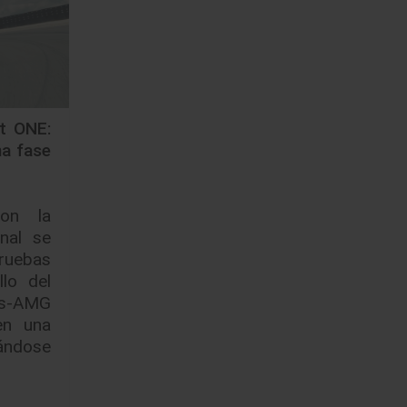
t ONE:
na fase
con la
nal se
ruebas
llo del
s-AMG
en una
ándose