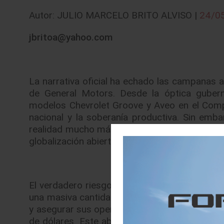
Autor: JULIO MARCELO BRITO ALVISO |
24/0
jbritoa@yahoo.com
La narrativa oficial ha echado las campanas a
de General Motors. Desde la óptica guber
modelos Chevrolet Groove y Aveo en el Compl
nacional y la soberanía productiva. Sin embar
realidad mucho más alarmante: estamos ante 
globalización abierta a una era de mercados i
El verdadero riesgo se esconde en la dispari
una masiva cantidad superior a los 20 mil mil
y asegurar sus operaciones en Estados Unidos,
de dólares. Este abismo en la asignación de c