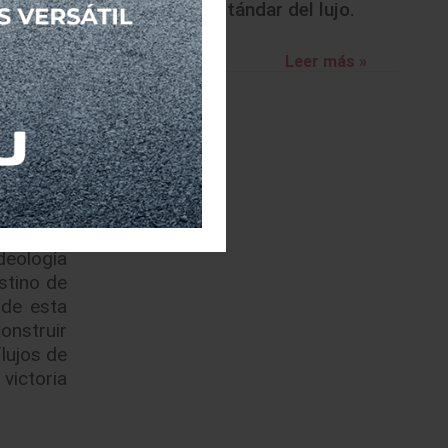
nuevo estándar del lujo.
Leer más »
. Nissan
al se ha
camiones
regional
deología
stino de
 de esta
onstruir
flujos de
victoria