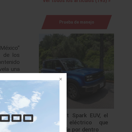
Ver todos los artículos (193) »
Prueba de manejo
 México”
s de los
ontenido
vela una
so de la
inyectar
Chevrolet Spark EUV, el
onvertir
urbano eléctrico que
millones
sorprende por dentro
 la joya