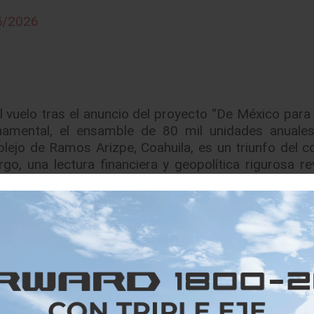
5/2026
l vuelo tras el anuncio del proyecto “De México para
namental, el ensamble de 80 mil unidades anuale
ejo de Ramos Arizpe, Coahuila, es un triunfo del c
go, una lectura financiera y geopolítica rigurosa re
un drástico cambio de timón global que marca el pa
nternos acotados y proteccionistas.
dad de los balances. Mientras General Motors planea 
lones de dólares en los próximos cinco años para rec
 para México destina la raquítica cantidad de 1 mil 
apital (CapEx) evidencia que el país ha dejado de ser