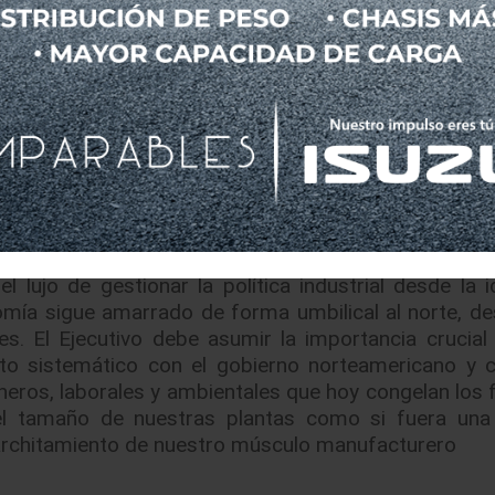
bilita los lazos con la mayor economía del mundo
, ha ejecutado un viraje similar. Su producción actu
cado local, Centro y Sudamérica. Modelos clave y 
mercado estadounidense, apostando por una tracción 
la agresiva conquista del norte.
 lujo de gestionar la política industrial desde la i
nomía sigue amarrado de forma umbilical al norte, de
es. El Ejecutivo debe asumir la importancia crucial
cto sistemático con el gobierno norteamericano y c
aneros, laborales y ambientales que hoy congelan los 
del tamaño de nuestras plantas como si fuera una 
architamiento de nuestro músculo manufacturero