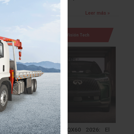
Leer más »
imizados
Visión Tech
iento se
o para un
n de los
uctiva y
años.
cosa que
 de este
ón de la
resiones
sulta de
Infiniti QX60 2026: El