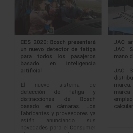
CES 2020: Bosch presentará
JAC an
un nuevo detector de fatiga
JAC S
para todos los pasajeros
mano d
basado en inteligencia
artificial
JAC S
distrib
El nuevo sistema de
marca. 
detección de fatiga y
marca 
distracciones de Bosch
emple
basado en cámaras. Los
calcula
fabricantes y proveedores ya
están anunciando sus
novedades para el Consumer