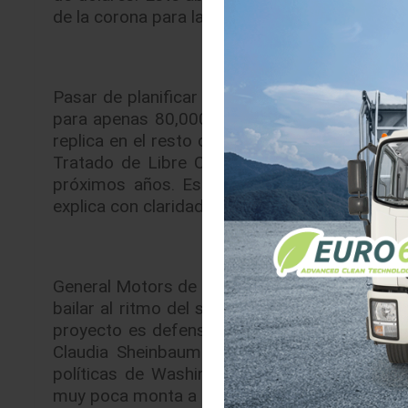
de la corona para las plataformas de exporta
Pasar de planificar plantas diseñadas para 
para apenas 80,000 es el síntoma definitivo
replica en el resto de la manufactura, la seña
Tratado de Libre Comercio (T-MEC) severame
próximos años. Este cambio de enfoque repr
explica con claridad la falta de un crecimient
General Motors de México, bajo la dirección
d
bailar al ritmo del son que le toquen los gob
proyecto es defensivo: GM busca cumplir con 
Claudia Sheinbaum para la sustitución de i
políticas de Washington. La inversión, aunqu
muy poca monta a nivel global y confirma un r