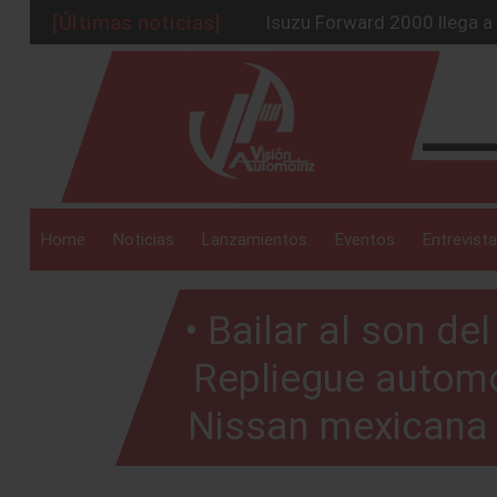
Isuzu Forward 2000 llega a
[Últimas noticias]
Toshihiro Mibe redefine el 
_drop_down
Chirey redefine la movilidad
GM producirá Aveo y Groov
Jeep lanza en México el Wr
_drop_down
Home
Noticias
Lanzamientos
Eventos
Entrevista
• Bailar al son de
_drop_down
Repliegue automot
Nissan mexicana