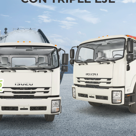
ción masiva.
escalas de más de 200,000 unidades a proyectos opt
 de un freno de mano estructural. Si este comportam
l es nítida: la industria privada ya se está preparand
nte atado o, de plano, desaparecido en la revisió
esenta una grave limitante para la inversión prod
o económico robusto y sostenido en los últimos siete 
e Francisco Garza Rodríguez
, no está haciendo otra 
iernos de ambos lados de la frontera. El rendimiento
las directrices del “Plan México” de la administraci
mportaciones, al tiempo que evita incomodar las p
e relevante para la estabilidad de Ramos Arizpe, re
epliegue estratégico hacia el proteccionismo.