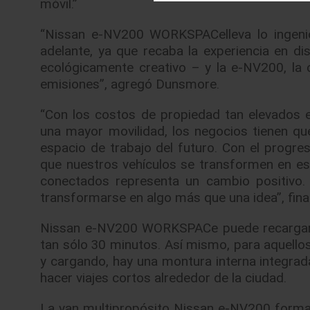
móvil.”
“Nissan e-NV200 WORKSPACelleva lo ingenio
adelante, ya que recaba la experiencia en d
ecológicamente creativo – y la e-NV200, la 
emisiones”, agregó Dunsmore.
“Con los costos de propiedad tan elevados e
una mayor movilidad, los negocios tienen qu
espacio de trabajo del futuro. Con el progres
que nuestros vehículos se transformen en esp
conectados representa un cambio positivo
transformarse en algo más que una idea”, fin
Nissan e-NV200 WORKSPACe puede recargars
tan sólo 30 minutos. Así mismo, para aquello
y cargando, hay una montura interna integrada 
hacer viajes cortos alrededor de la ciudad.
La van multipropósito Nissan e-NV200 forma 