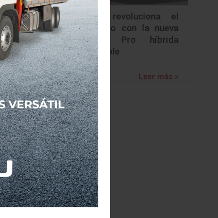
Nissan revoluciona el
segmento con la nueva
Frontier Pro híbrida
enchufable
Leer más »
te a los
tas para
0 es una
ada hacia
e trabajo