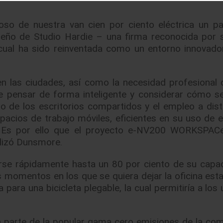
so de nuestra van cien por ciento eléctrica un 
iseño de Studio Hardie – una firma reconocida por s
cual ha sido reinventada como un entorno innovado
n las ciudades, así como la necesidad profesional 
e pensar de forma inteligente y considerar cómo se
o de los escritorios compartidos y el empleo a dista
acios de trabajo móviles, eficientes en su uso de e
. Es por ello que el proyecto e-NV200 WORKSPACe
alizó Dunsmore.
e rápidamente hasta un 80 por ciento de su capa
s momentos en los que se quiera dejar la oficina est
para una bicicleta plegable, la cual permitiría a los
parte de la popular gama cero emisiones de la com