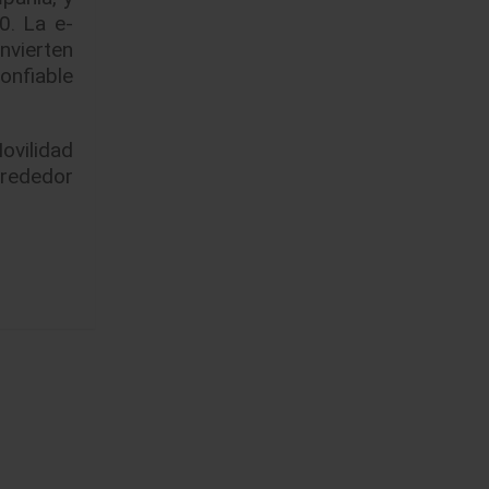
0. La e-
nvierten
onfiable
ovilidad
lrededor