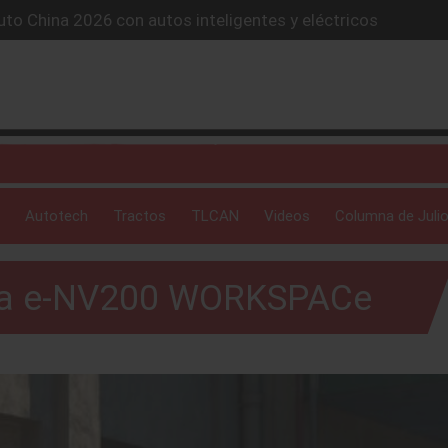
lones de autos eléctricos y acelera su estrategia global
4X conquista la Ruta del Oso en México
icio “59 minutos o gratis” y sacude la postventa automotriz.
SUV híbrido de más de 1,000 km
to China 2026 con autos inteligentes y eléctricos
Autotech
Tractos
TLCAN
Videos
Columna de Julio
ta e-NV200 WORKSPACe