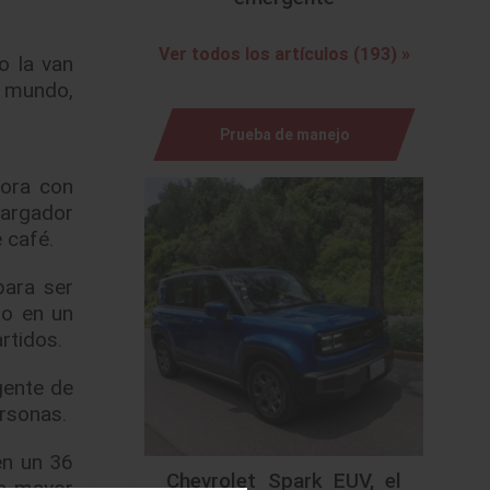
Ver todos los artículos (193) »
o la van
l mundo,
Prueba de manejo
dora con
cargador
 café.
para ser
io en un
rtidos.
gente de
ersonas.
en un 36
Chevrolet Spark EUV, el
na mayor