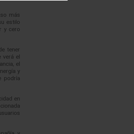
paso más
u estilo
r y cero
de tener
 verá el
ncia, el
nergía y
 podría
cidad en
acionada
 usuarios
pañía, y