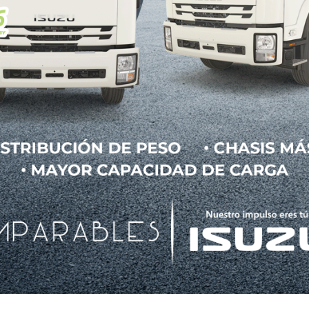
n de espacio de escritorio rentable, la cual permi
s de ciudades que ofrezcan bahías de carga gratui
udad para trabajar cerca del campo o del mar.
ctricos de Nissan Europa, señaló: “Nissan e-NV20
e para aquellos negocios que tienen una visión orient
 en el vehículo ideal para ser la base de un espacio d