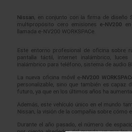
Nissan
, en conjunto con la firma de diseño
multipropósito cero emisiones
e-NV200
en 
llamada e-NV200 WORKSPACe.
Este entorno profesional de oficina sobre r
pantalla táctil, internet inalámbrico, lu
inalámbrico para teléfono, sistema de audio 
La nueva oficina móvil e-
NV200 WORKSPAC
personalizable, sino que también es capaz d
futuro, ya que en los últimos años ha aumenta
Además, este vehículo único en el mundo tam
Nissan, la visión de la compañía sobre cómo e
Durante el año pasado, el número de espaci
por ciento alrededor del mundo, ya que las