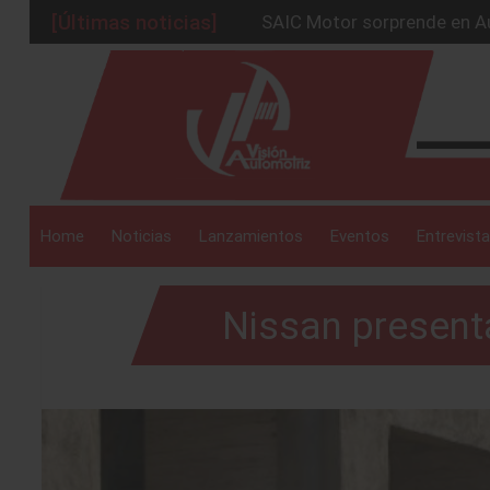
[Últimas noticias]
BMW Group alcanza los 2 mil
La Nissan Frontier V6 PRO-
_drop_down
Kia lanza en México el serv
GAC sacude México con un 
SAIC Motor sorprende en Au
_drop_down
Home
Noticias
Lanzamientos
Eventos
Entrevista
Nissan presen
_drop_down