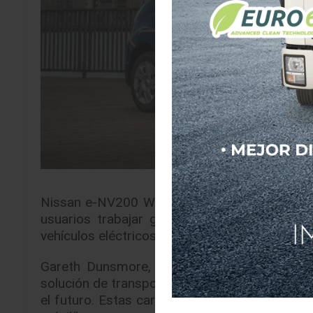
Nissan e-NV200 WORKSPACe ofrece una solució
usuarios trabajar gratis en algunos centro
vehículos eléctricos; o bien, escapar de la ci
Gareth Dunsmore, director de Vehículos Elé
solución de transporte inteligente y sostenibl
el futuro. Estas características lo convierten