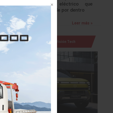
urbano eléctrico que
s de las
sorprende por dentro
Leer más »
Visión Tech