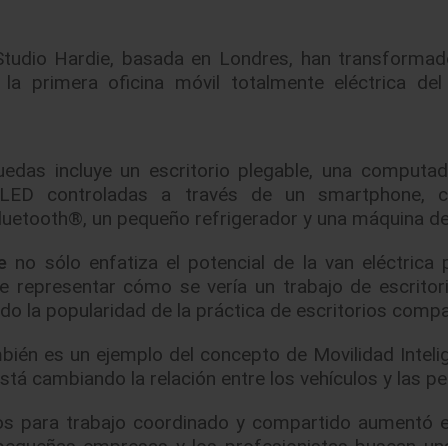
 Studio Hardie, basada en Londres, han transformad
la primera oficina móvil totalmente eléctrica de
uedas incluye un escritorio plegable, una computa
ces LED controladas a través de un smartphone, 
Bluetooth®, un pequeño refrigerador y una máquina de
e
no sólo enfatiza el potencial de la van eléctrica 
e representar cómo se vería un trabajo de escritor
do la popularidad de la práctica de escritorios compa
bién es un ejemplo del concepto de Movilidad Inteli
stá cambiando la relación entre los vehículos y las p
os para trabajo coordinado y compartido aumentó 
 pequeñas empresas y los profesionistas buscan u