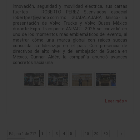
Innovación, seguridad y movilidad eléctrica, sus cartas
fuertes ROBERTO PEREZ S.,enviados especial
robertpez@yahoo.com.mx GUADALAJARA, Jalisco.- La
presentación de Volvo Trucks y Volvo Buses México
durante Expo Transporte ANPACT 2025 se convirtió en
uno de los momentos más emblemáticos del evento, al
mostrar cómo una marca global con raíces suecas
consolida su liderazgo en el país. Con presencia de
directivos de alto nivel y del embajador de Suecia en
México, Gunnar Aldén, la compañía anunció avances
concretos hacia una…
Leer más »
Página 1 de 717
1
2
3
4
5
...
10
20
30
...
»