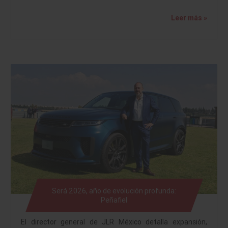
Leer más »
Será 2026, año de evolución profunda:
Peñafiel
El director general de JLR México detalla expansión,