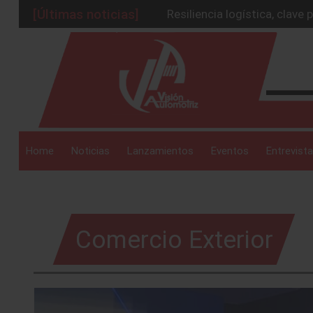
Resiliencia logística, clav
[Últimas noticias]
México debe replantear su 
_drop_down
Resiliencia redefine estrate
IA transformará competitivi
Cadenas resilientes sosten
_drop_down
Home
Noticias
Lanzamientos
Eventos
Entrevista
_drop_down
Comercio Exterior