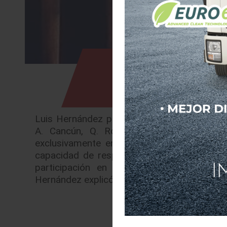
Cadenas res
competitivid
Luis Hernández plantea equilibrar costos, 
A. Cancún, Q. Roo. Las cadenas de su
exclusivamente en eficiencia y reducción de
capacidad de respuesta ante disrupciones,
participación en el XXVI Foro Nacional 
Hernández explicó que durante décadas las e