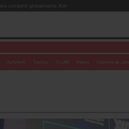
e para competir globalmente: Kim
estrategia de comercio exterior
gia logística: Karam
dad del transporte: Malouli
drán competitividad logística nacional
Autotech
Tractos
TLCAN
Videos
Columna de Julio