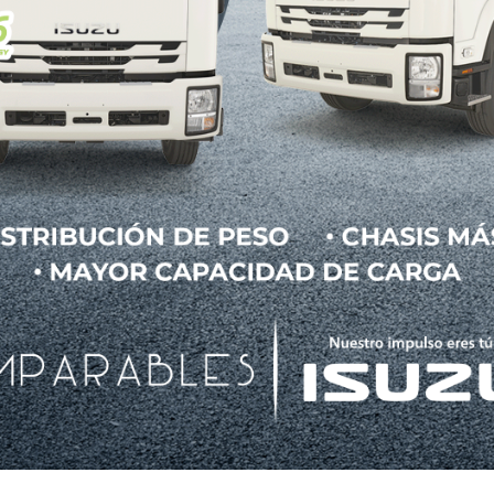
ilientes sostendrán
ad logística nacional
servicio y riesgos operativos estratégicamente JULI
ministro en México deben pasar de un modelo 
 costos hacia uno que incorpore resiliencia, flexib
 afirmó Luis Hernández, presidente de la AMTI, dur
del Transporte de Mercancías, organizado por l
mpresas privilegiaron inventarios mínimos,…