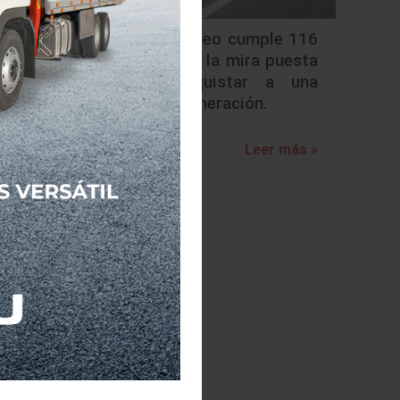
Alfa Romeo cumple 116
años con la mira puesta
en conquistar a una
nueva generación.
Leer más »
O BRITO
basado
ilidad y
ante su
a ANTP.