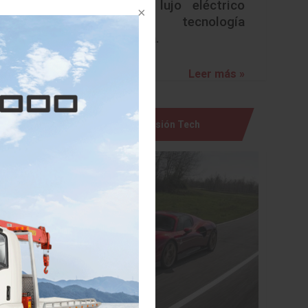
redefine lujo eléctrico
con tecnología
avanzada.
Leer más »
Visión Tech