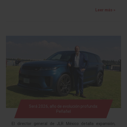
Leer más »
Será 2026, año de evolución profunda:
Peñafiel
El director general de JLR México detalla expansión,