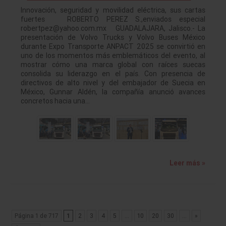
Innovación, seguridad y movilidad eléctrica, sus cartas
fuertes ROBERTO PEREZ S.,enviados especial
robertpez@yahoo.com.mx GUADALAJARA, Jalisco.- La
presentación de Volvo Trucks y Volvo Buses México
durante Expo Transporte ANPACT 2025 se convirtió en
uno de los momentos más emblemáticos del evento, al
mostrar cómo una marca global con raíces suecas
consolida su liderazgo en el país. Con presencia de
directivos de alto nivel y del embajador de Suecia en
México, Gunnar Aldén, la compañía anunció avances
concretos hacia una…
Leer más »
Página 1 de 717
1
2
3
4
5
...
10
20
30
...
»