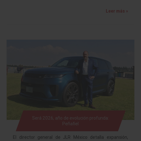
Leer más »
Será 2026, año de evolución profunda:
Peñafiel
El director general de JLR México detalla expansión,