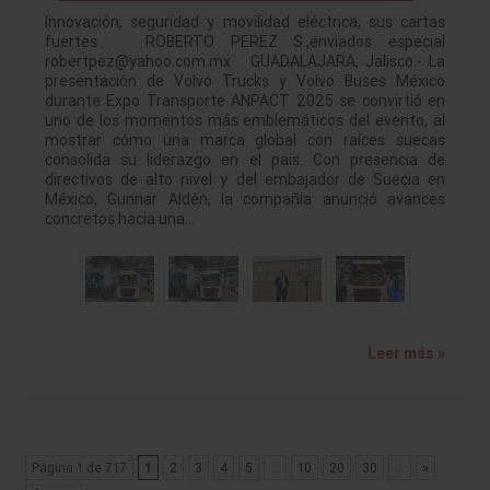
Innovación, seguridad y movilidad eléctrica, sus cartas
fuertes ROBERTO PEREZ S.,enviados especial
robertpez@yahoo.com.mx GUADALAJARA, Jalisco.- La
presentación de Volvo Trucks y Volvo Buses México
durante Expo Transporte ANPACT 2025 se convirtió en
uno de los momentos más emblemáticos del evento, al
mostrar cómo una marca global con raíces suecas
consolida su liderazgo en el país. Con presencia de
directivos de alto nivel y del embajador de Suecia en
México, Gunnar Aldén, la compañía anunció avances
concretos hacia una…
Leer más »
Página 1 de 717
1
2
3
4
5
...
10
20
30
...
»