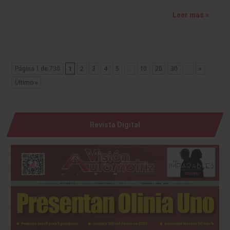
Leer más »
Página 1 de 730
1
2
3
4
5
...
10
20
30
...
»
Último »
Revista Digital