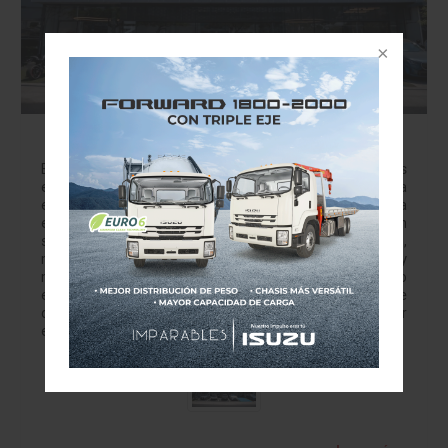
50 de BMW en México: Algo más que abrir una
agencia en Jalisco
BMW celebra medio centenar de agencias en el país
estrenando en Jalisco el concepto "Retail.Next": una
experiencia más humana, tecnológica y lista para la era
eléctrica. En la industria automotriz, los números suelen
ser fríos: cifras de ventas, porcentajes de participación,
metros cuadrados de construcción. Sin embargo, hay
momentos en los que un número se convierte en un hito
emocional y en el reflejo de una sólida historia de
confianza. Eso es exactamente lo que acaba de suceder
en Zapopan,…