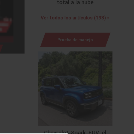
total a la nube
Ver todos los artículos (193) »
Prueba de manejo
Chevrolet Spark EUV, el