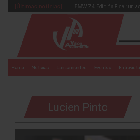
[Últimas noticias]
BMW Z4 Edición Final: un ad
Ford Edge Híbrida: la SUV q
_drop_down
Ventas se estabilizan: INEG
Será 2026, año de evolución
Chirey lanzará su primera p
_drop_down
Home
Noticias
Lanzamientos
Eventos
Entrevista
_drop_down
Lucien Pinto