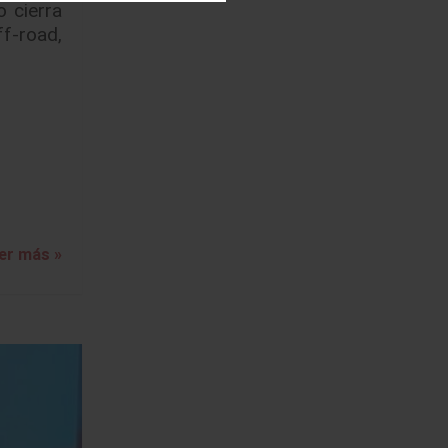
o cierra
f-road,
er más »