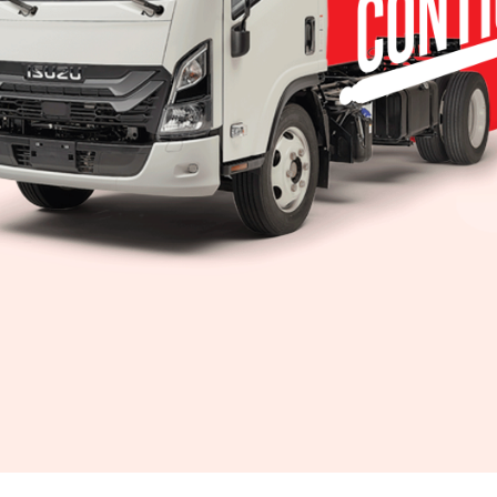
 de evolución profunda:
Peñafiel
 expansión, posventa, lanzamientos, electrificaci
 S. robertpez@yahoo.com PISTA PEGASO, EdoMex.
 manejo, donde ruedan los productos de las cuatro