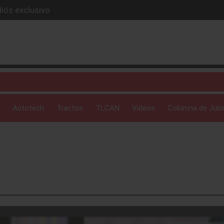
iós exclusivo
ue evoluciona
I
 profunda: Peñafiel
ick-up en 2026
Autotech
Tractos
TLCAN
Videos
Columna de Julio