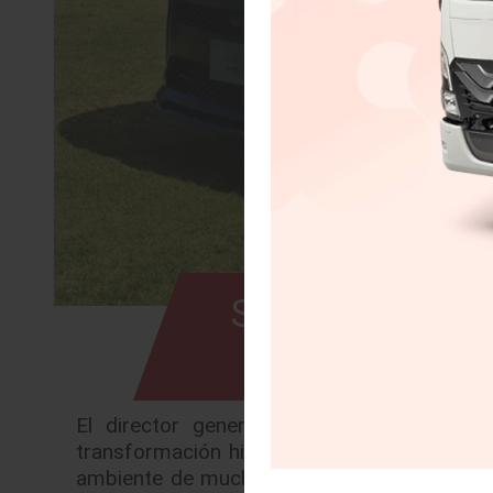
Será 2026, año
El director general de JLR México detalla
transformación histórica ROBERTO PEREZ
ambiente de mucha movilidad y pruebas de