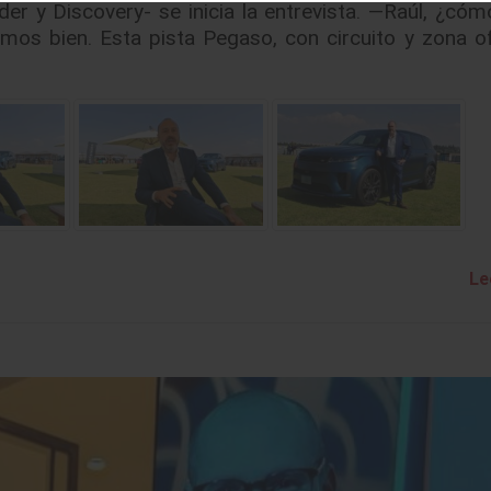
r y Discovery- se inicia la entrevista. —Raúl, ¿cóm
os bien. Esta pista Pegaso, con circuito y zona of
Le