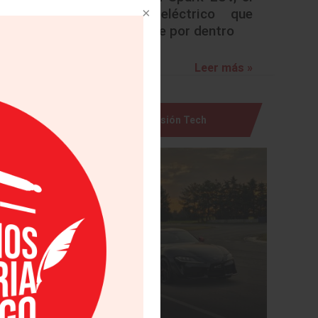
urbano eléctrico que
sorprende por dentro
er más »
Leer más »
Visión Tech