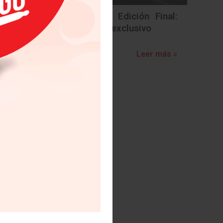
BMW Z4 Edición Final:
un adiós exclusivo
Leer más »
ón y la
- En un
 marcas