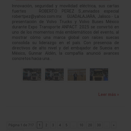
Innovación, seguridad y movilidad eléctrica, sus cartas
fuertes ROBERTO PEREZ S.,enviados especial
robertpez@yahoo.com.mx GUADALAJARA, Jalisco.- La
presentación de Volvo Trucks y Volvo Buses México
durante Expo Transporte ANPACT 2025 se convirtió en
uno de los momentos más emblemáticos del evento, al
mostrar cómo una marca global con raíces suecas
consolida su liderazgo en el país. Con presencia de
directivos de alto nivel y del embajador de Suecia en
México, Gunnar Aldén, la compañía anunció avances
concretos hacia una…
Leer más »
Página 1 de 717
1
2
3
4
5
...
10
20
30
...
»