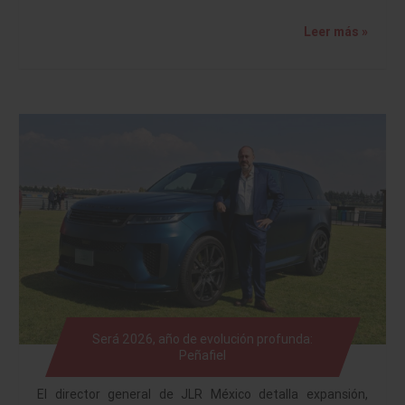
Leer más »
Será 2026, año de evolución profunda:
Peñafiel
El director general de JLR México detalla expansión,