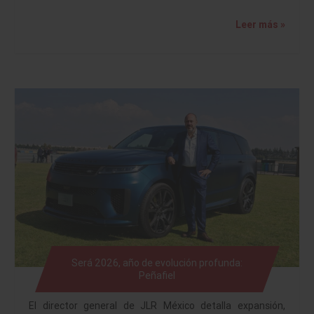
Leer más »
Será 2026, año de evolución profunda:
Peñafiel
El director general de JLR México detalla expansión,