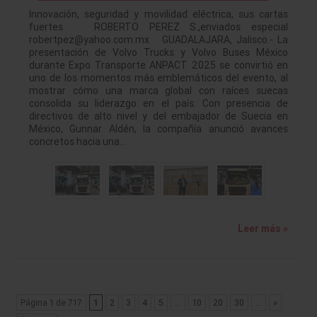
Innovación, seguridad y movilidad eléctrica, sus cartas
fuertes ROBERTO PEREZ S.,enviados especial
robertpez@yahoo.com.mx GUADALAJARA, Jalisco.- La
presentación de Volvo Trucks y Volvo Buses México
durante Expo Transporte ANPACT 2025 se convirtió en
uno de los momentos más emblemáticos del evento, al
mostrar cómo una marca global con raíces suecas
consolida su liderazgo en el país. Con presencia de
directivos de alto nivel y del embajador de Suecia en
México, Gunnar Aldén, la compañía anunció avances
concretos hacia una…
Leer más »
Página 1 de 717
1
2
3
4
5
...
10
20
30
...
»