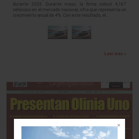
durante 2026. Durante mayo, la firma colocó 4,167
vehículos en el mercado nacional, cifra que representa un
crecimiento anual de 4%. Con este resultado, el…
Leer más »