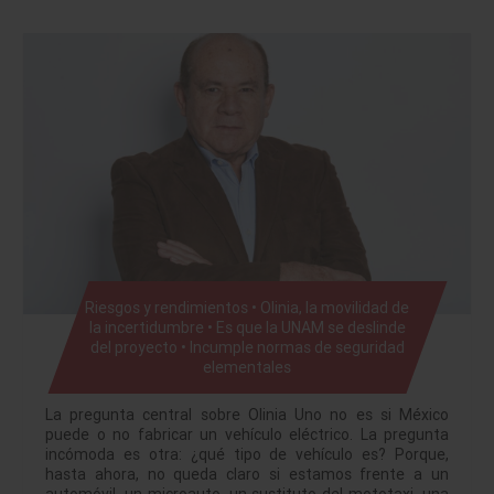
Riesgos y rendimientos • Olinia, la movilidad de
la incertidumbre • Es que la UNAM se deslinde
del proyecto • Incumple normas de seguridad
elementales
La pregunta central sobre Olinia Uno no es si México
puede o no fabricar un vehículo eléctrico. La pregunta
incómoda es otra: ¿qué tipo de vehículo es? Porque,
hasta ahora, no queda claro si estamos frente a un
automóvil, un microauto, un sustituto del mototaxi, una