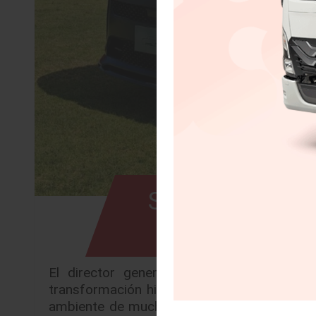
Será 2026, año
El director general de JLR México detalla
transformación histórica ROBERTO PEREZ
ambiente de mucha movilidad y pruebas de