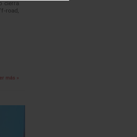
o cierra
f-road,
er más »