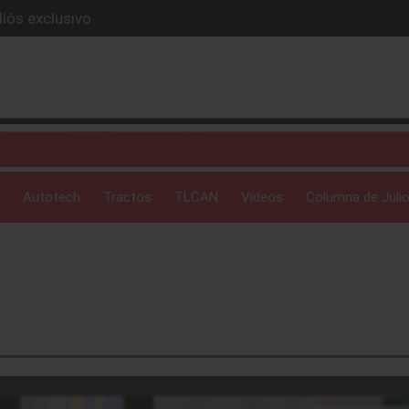
iós exclusivo
ue evoluciona
I
 profunda: Peñafiel
ick-up en 2026
Autotech
Tractos
TLCAN
Videos
Columna de Julio