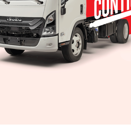
 de evolución profunda:
Peñafiel
 expansión, posventa, lanzamientos, electrificaci
 S. robertpez@yahoo.com PISTA PEGASO, EdoMex.
 manejo, donde ruedan los productos de las cuatro