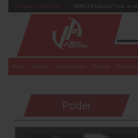
[Últimas noticias]
BMW Z4 Edición Final: un ad
Ford Edge Híbrida: la SUV q
_drop_down
Ventas se estabilizan: INEG
Será 2026, año de evolución
Chirey lanzará su primera p
_drop_down
Home
Noticias
Lanzamientos
Eventos
Entrevista
_drop_down
Poder