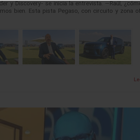
r y Discovery- se inicia la entrevista. —Raúl, ¿cóm
os bien. Esta pista Pegaso, con circuito y zona of
Le