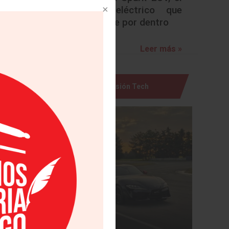
urbano eléctrico que
sorprende por dentro
er más »
Leer más »
Visión Tech