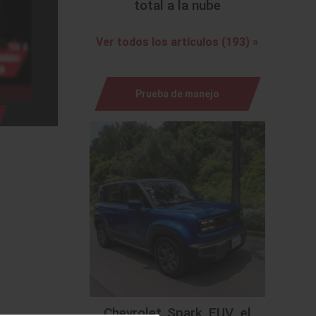
total a la nube
Ver todos los artículos (193) »
Prueba de manejo
Chevrolet Spark EUV, el