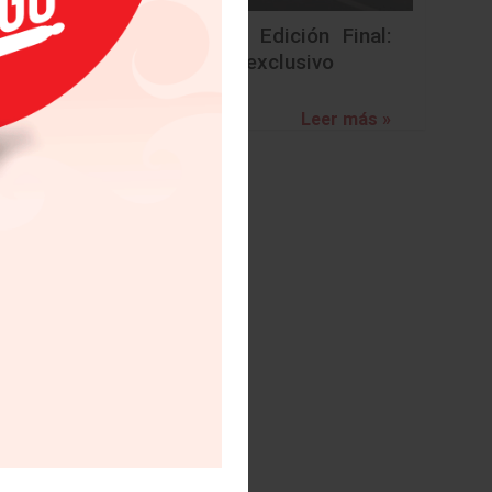
BMW Z4 Edición Final:
un adiós exclusivo
Leer más »
ón y la
- En un
 marcas