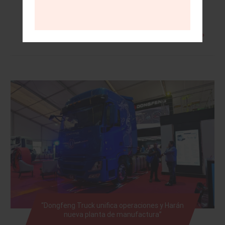
Leer más »
“Dongfeng Truck unifica operaciones y Harán
nueva planta de manufactura”