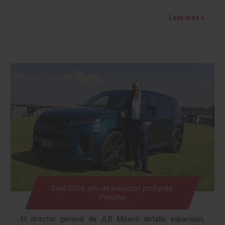
Leer más »
Será 2026, año de evolución profunda:
Peñafiel
El director general de JLR México detalla expansión,