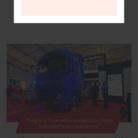
Leer más »
“Dongfeng Truck unifica operaciones y Harán
nueva planta de manufactura”