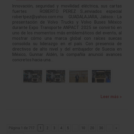
Innovación, seguridad y movilidad eléctrica, sus cartas
fuertes ROBERTO PEREZ S.,enviados especial
robertpez@yahoo.com.mx GUADALAJARA, Jalisco.- La
presentación de Volvo Trucks y Volvo Buses México
durante Expo Transporte ANPACT 2025 se convirtió en
uno de los momentos más emblemáticos del evento, al
mostrar cómo una marca global con raíces suecas
consolida su liderazgo en el país. Con presencia de
directivos de alto nivel y del embajador de Suecia en
México, Gunnar Aldén, la compañía anunció avances
concretos hacia una…
Leer más »
Página 1 de 717
1
2
3
4
5
...
10
20
30
...
»