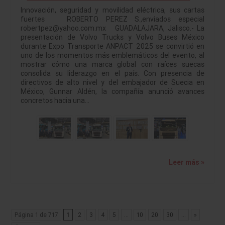
Innovación, seguridad y movilidad eléctrica, sus cartas
fuertes ROBERTO PEREZ S.,enviados especial
robertpez@yahoo.com.mx GUADALAJARA, Jalisco.- La
presentación de Volvo Trucks y Volvo Buses México
durante Expo Transporte ANPACT 2025 se convirtió en
uno de los momentos más emblemáticos del evento, al
mostrar cómo una marca global con raíces suecas
consolida su liderazgo en el país. Con presencia de
directivos de alto nivel y del embajador de Suecia en
México, Gunnar Aldén, la compañía anunció avances
concretos hacia una…
Leer más »
Página 1 de 717
1
2
3
4
5
...
10
20
30
...
»