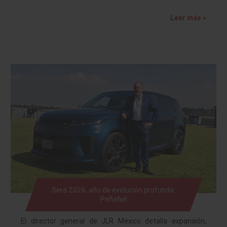
Leer más »
Será 2026, año de evolución profunda:
Peñafiel
El director general de JLR México detalla expansión,