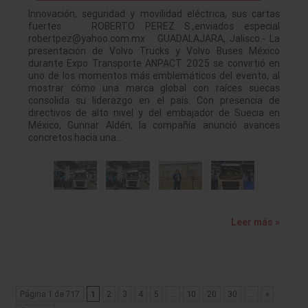
Innovación, seguridad y movilidad eléctrica, sus cartas
fuertes ROBERTO PEREZ S.,enviados especial
robertpez@yahoo.com.mx GUADALAJARA, Jalisco.- La
presentación de Volvo Trucks y Volvo Buses México
durante Expo Transporte ANPACT 2025 se convirtió en
uno de los momentos más emblemáticos del evento, al
mostrar cómo una marca global con raíces suecas
consolida su liderazgo en el país. Con presencia de
directivos de alto nivel y del embajador de Suecia en
México, Gunnar Aldén, la compañía anunció avances
concretos hacia una…
Leer más »
Página 1 de 717
1
2
3
4
5
...
10
20
30
...
»