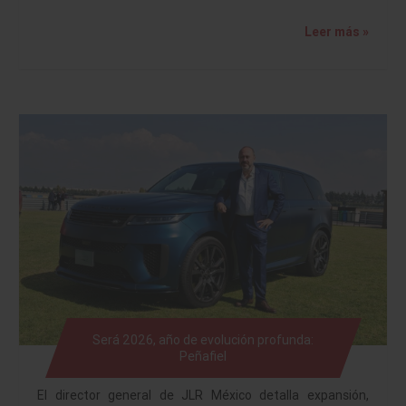
Leer más »
Será 2026, año de evolución profunda:
Peñafiel
El director general de JLR México detalla expansión,