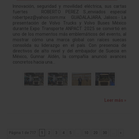
Innovación, seguridad y movilidad eléctrica, sus cartas
fuertes ROBERTO PEREZ S.,enviados especial
robertpez@yahoo.com.mx GUADALAJARA, Jalisco.- La
presentación de Volvo Trucks y Volvo Buses México
durante Expo Transporte ANPACT 2025 se convirtió en
uno de los momentos más emblemáticos del evento, al
mostrar cómo una marca global con raíces suecas
consolida su liderazgo en el país. Con presencia de
directivos de alto nivel y del embajador de Suecia en
México, Gunnar Aldén, la compañía anunció avances
concretos hacia una…
Leer más »
Página 1 de 717
1
2
3
4
5
...
10
20
30
...
»