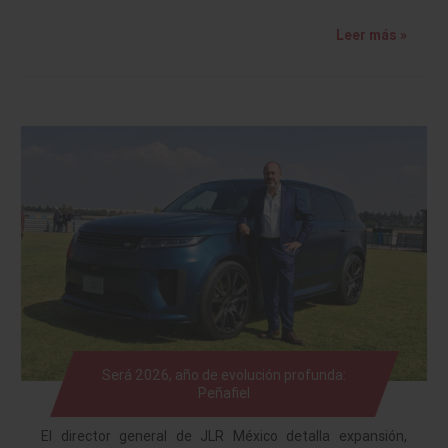
Leer más »
Será 2026, año de evolución profunda:
Peñafiel
El director general de JLR México detalla expansión,