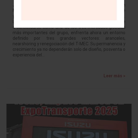
JULIO BRITO A. Mazda llega a su vigésimo aniversario en
México en medio del momento industrial más desafiante
y, al mismo tiempo, más prometedor de la última década.
La marca japonesa, que pasó de ser un actor emergente
a consolidarse como uno de los tres mercados globales
más importantes del grupo, enfrenta ahora un entorno
definido por tres grandes vectores: aranceles,
nearshoring y renegociación del T-MEC. Su permanencia y
crecimiento ya no dependerán solo de diseño, posventa o
experiencia del…
Leer más »