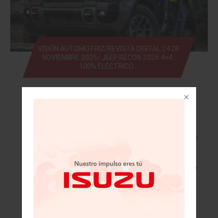
VISIÓN AUTOMOTRIZ/REVISTA DIGITAL 24 DE
NOVIEMBRE 2025/ JEEP RECON 2026 4×4 :
100% ELÉCTRICO …
Leer más »
• Mazda festeja 20 años en México con
grandes retos • Licitan 41 bloques y sólo
colocan tres en Telecom • Santander
completa migración digital total a la nube