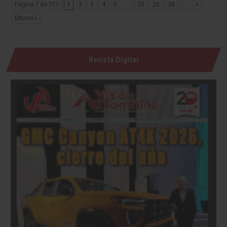
Página 1 de 717
1
2
3
4
5
...
10
20
30
...
»
Último »
Revista Digital