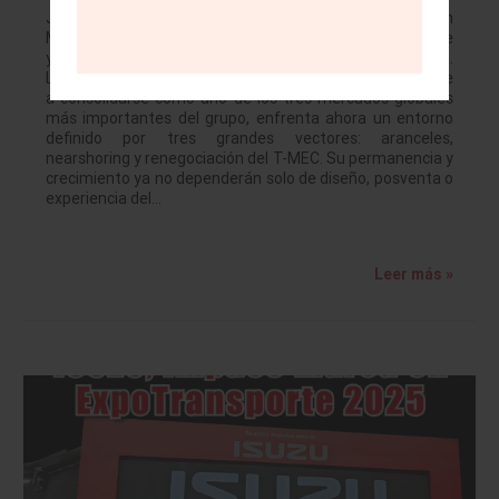
JULIO BRITO A. Mazda llega a su vigésimo aniversario en
México en medio del momento industrial más desafiante
y, al mismo tiempo, más prometedor de la última década.
La marca japonesa, que pasó de ser un actor emergente
a consolidarse como uno de los tres mercados globales
más importantes del grupo, enfrenta ahora un entorno
definido por tres grandes vectores: aranceles,
nearshoring y renegociación del T-MEC. Su permanencia y
crecimiento ya no dependerán solo de diseño, posventa o
experiencia del…
Leer más »