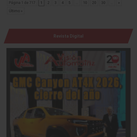
Página 1 de 717
1
2
3
4
5
...
10
20
30
...
»
Último »
Revista Digital