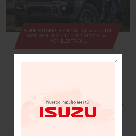
VISIÓN AUTOMOTRIZ/REVISTA DIGITAL 24 DE
NOVIEMBRE 2025/ JEEP RECON 2026 4×4 :
100% ELÉCTRICO …
Leer más »
• Mazda festeja 20 años en México con
grandes retos • Licitan 41 bloques y sólo
colocan tres en Telecom • Santander
completa migración digital total a la nube