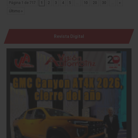
Página 1 de 717
1
2
3
4
5
...
10
20
30
...
»
Último »
Revista Digital