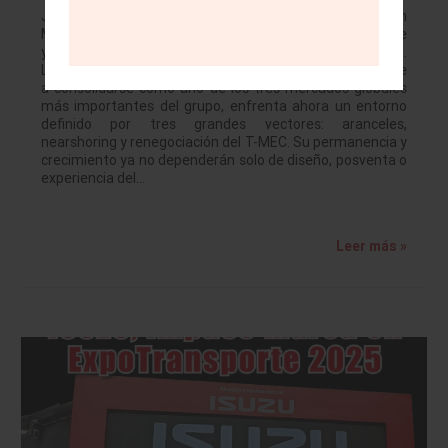
JULIO BRITO A. Mazda llega a su vigésimo aniversario en
México en medio del momento industrial más desafiante
y, al mismo tiempo, más prometedor de la última década.
La marca japonesa, que pasó de ser un actor emergente
a consolidarse como uno de los tres mercados globales
más importantes del grupo, enfrenta ahora un entorno
definido por tres grandes vectores: aranceles,
nearshoring y renegociación del T-MEC. Su permanencia y
crecimiento ya no dependerán solo de diseño, posventa o
experiencia del…
Leer más »