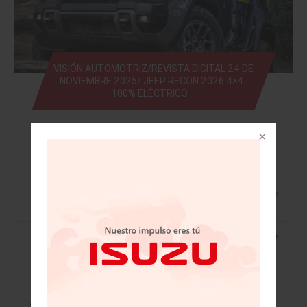
VISIÓN AUTOMOTRIZ/REVISTA DIGITAL 24 DE
NOVIEMBRE 2025/ JEEP RECON 2026 4×4 :
100% ELÉCTRICO …
Leer más »
• Mazda festeja 20 años en México con
grandes retos • Licitan 41 bloques y sólo
colocan tres en Telecom • Santander
completa migración digital total a la nube