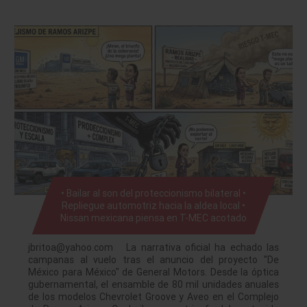
• Bailar al son del proteccionismo bilateral •
Repliegue automotriz hacia la aldea local •
Nissan mexicana piensa en T-MEC acotado
jbritoa@yahoo.com La narrativa oficial ha echado las
campanas al vuelo tras el anuncio del proyecto "De
México para México" de General Motors. Desde la óptica
gubernamental, el ensamble de 80 mil unidades anuales
de los modelos Chevrolet Groove y Aveo en el Complejo