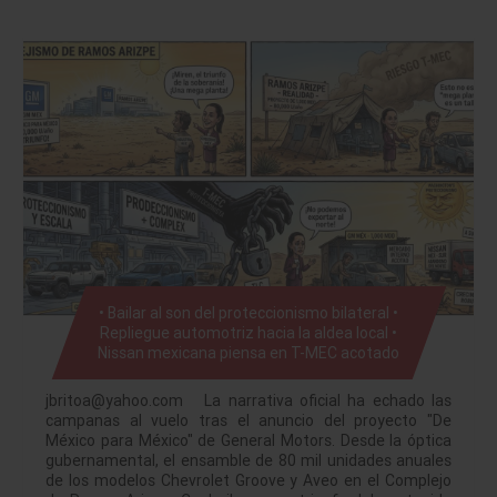
• Bailar al son del proteccionismo bilateral •
Repliegue automotriz hacia la aldea local •
Nissan mexicana piensa en T-MEC acotado
jbritoa@yahoo.com La narrativa oficial ha echado las
campanas al vuelo tras el anuncio del proyecto "De
México para México" de General Motors. Desde la óptica
gubernamental, el ensamble de 80 mil unidades anuales
de los modelos Chevrolet Groove y Aveo en el Complejo