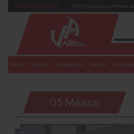
[Últimas noticias]
Chirey lanzará su primera p
BMW Z4 Edición Final: un ad
_drop_down
Ford Edge Híbrida: la SUV q
Mazda Santa Project crece
Será 2026, año de evolución
_drop_down
Home
Noticias
Lanzamientos
Eventos
Entrevista
_drop_down
O5 México