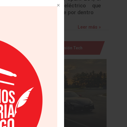
urbano eléctrico que
sorprende por dentro
Leer más »
Visión Tech