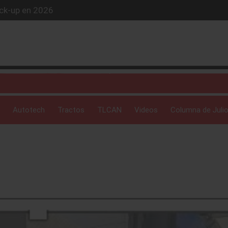
ick-up en 2026
iós exclusivo
ue evoluciona
 profunda: Peñafiel
Autotech
Tractos
TLCAN
Videos
Columna de Julio