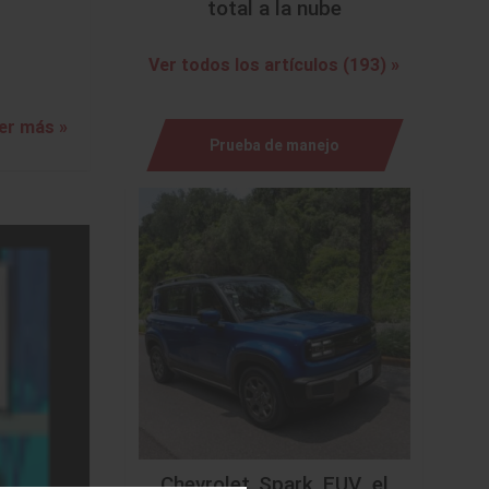
total a la nube
Ver todos los artículos (193) »
er más »
Prueba de manejo
Chevrolet Spark EUV, el