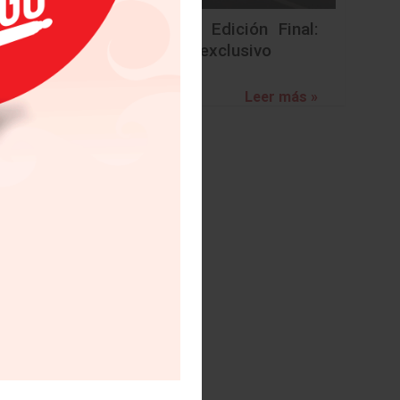
BMW Z4 Edición Final:
un adiós exclusivo
Leer más »