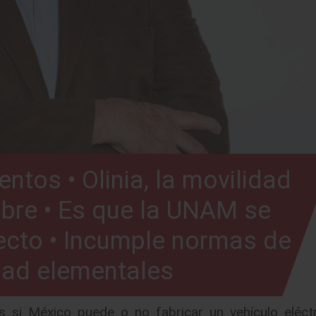
ntos • Olinia, la movilidad
mbre • Es que la UNAM se
ecto • Incumple normas de
dad elementales
s si México puede o no fabricar un vehículo eléctr