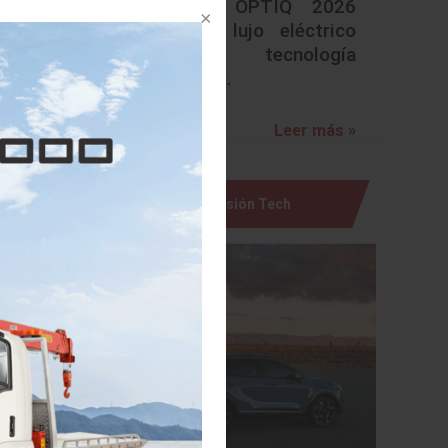
Cadillac OPTIQ 2026
redefine lujo eléctrico
con tecnología
avanzada.
Leer más »
Visión Tech