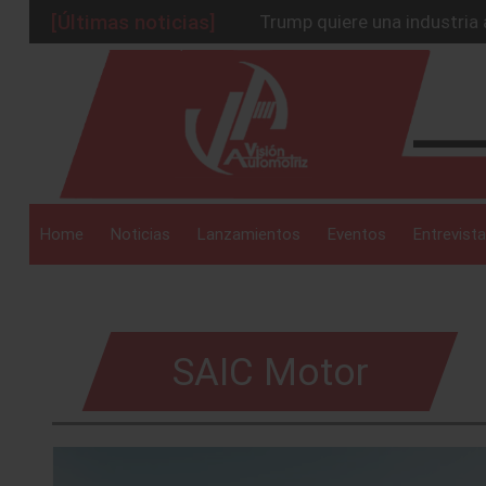
[Últimas noticias]
Trump quiere una industria
Olinia: el auto eléctrico m
_drop_down
Toyota y Lexus impulsan su 
MG Motor supera las 22,900
Premia la milla extra de s
_drop_down
Home
Noticias
Lanzamientos
Eventos
Entrevista
_drop_down
SAIC Motor