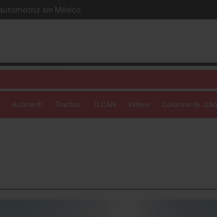
 automotriz sin México
exicano que busca cambiar la movilidad.
crecimiento en México con electrificación y experiencia digi
 unidades y consolida su crecimiento en México durante 2
u red de concesionarios en un mercado cada vez más compet
Autotech
Tractos
TLCAN
Videos
Columna de Julio