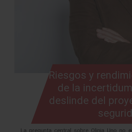
Riesgos y rendimie
de la incertidu
deslinde del proy
seguri
La pregunta central sobre Olinia Uno no e