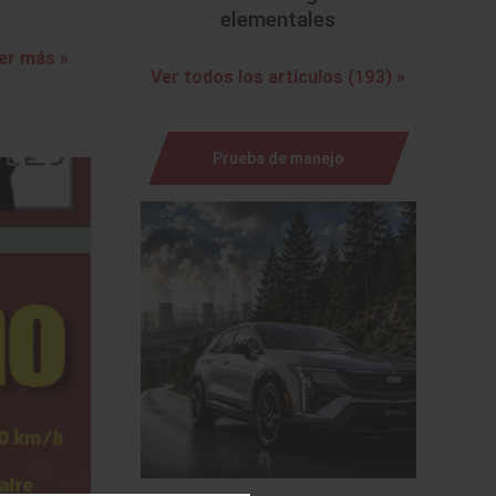
elementales
er más »
Ver todos los artículos (193) »
Prueba de manejo