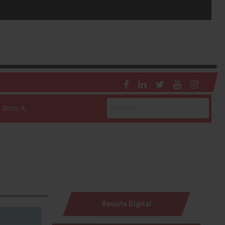
tal.
026.
itivo
 Brito A.
Revista Digital