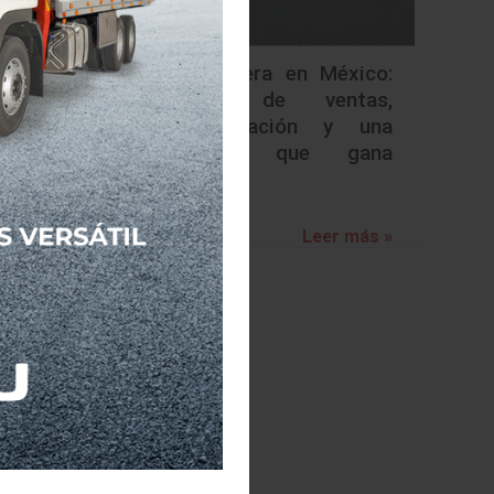
Kia acelera en México:
récord de ventas,
electrificación y una
apuesta que gana
terreno
Leer más »