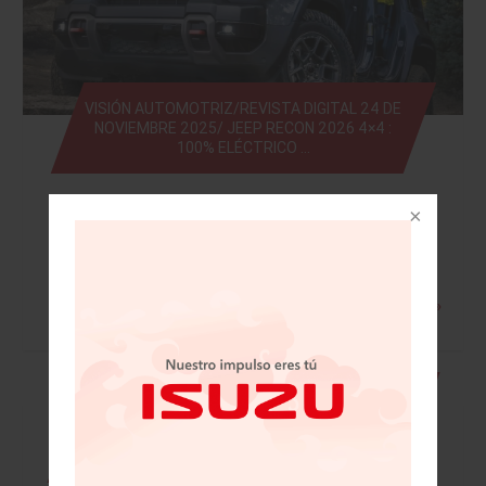
VISIÓN AUTOMOTRIZ/REVISTA DIGITAL 24 DE
NOVIEMBRE 2025/ JEEP RECON 2026 4×4 :
100% ELÉCTRICO …
Leer más »
• Mazda festeja 20 años en México con
grandes retos • Licitan 41 bloques y sólo
colocan tres en Telecom • Santander
completa migración digital total a la nube