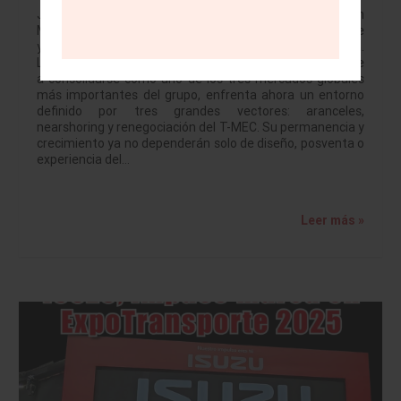
JULIO BRITO A. Mazda llega a su vigésimo aniversario en
México en medio del momento industrial más desafiante
y, al mismo tiempo, más prometedor de la última década.
La marca japonesa, que pasó de ser un actor emergente
a consolidarse como uno de los tres mercados globales
más importantes del grupo, enfrenta ahora un entorno
definido por tres grandes vectores: aranceles,
nearshoring y renegociación del T-MEC. Su permanencia y
crecimiento ya no dependerán solo de diseño, posventa o
experiencia del…
Leer más »