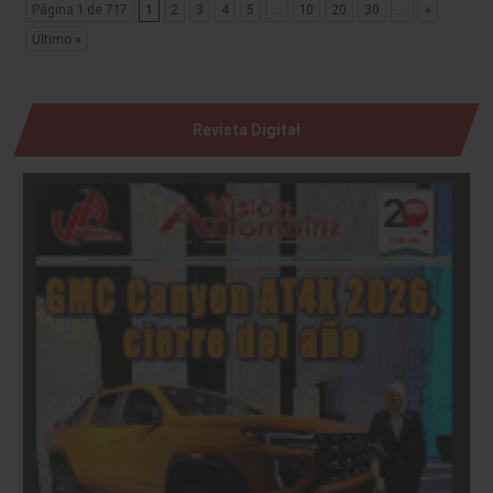
Página 1 de 717
1
2
3
4
5
...
10
20
30
...
»
Último »
Revista Digital