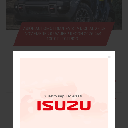
VISIÓN AUTOMOTRIZ/REVISTA DIGITAL 24 DE
NOVIEMBRE 2025/ JEEP RECON 2026 4×4 :
100% ELÉCTRICO …
Leer más »
• Mazda festeja 20 años en México con
grandes retos • Licitan 41 bloques y sólo
colocan tres en Telecom • Santander
completa migración digital total a la nube