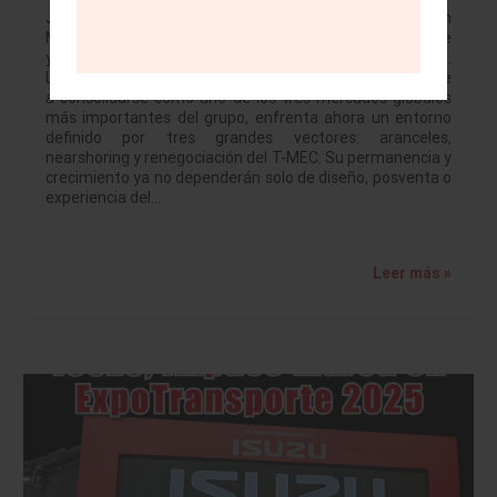
JULIO BRITO A. Mazda llega a su vigésimo aniversario en
México en medio del momento industrial más desafiante
y, al mismo tiempo, más prometedor de la última década.
La marca japonesa, que pasó de ser un actor emergente
a consolidarse como uno de los tres mercados globales
más importantes del grupo, enfrenta ahora un entorno
definido por tres grandes vectores: aranceles,
nearshoring y renegociación del T-MEC. Su permanencia y
crecimiento ya no dependerán solo de diseño, posventa o
experiencia del…
Leer más »