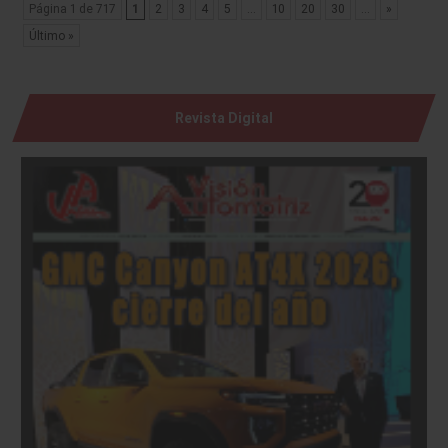
Página 1 de 717
1
2
3
4
5
...
10
20
30
...
»
Último »
Revista Digital