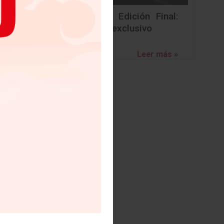
BMW Z4 Edición Final:
un adiós exclusivo
Leer más »