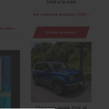
total a la nube
Ver todos los artículos (193) »
er más »
Prueba de manejo
Chevrolet Spark EUV, el