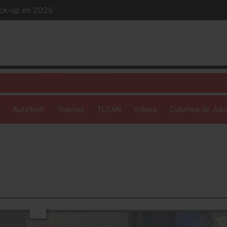
iós exclusivo
ue evoluciona
 profunda: Peñafiel
ick-up en 2026
Autotech
Tractos
TLCAN
Videos
Columna de Julio