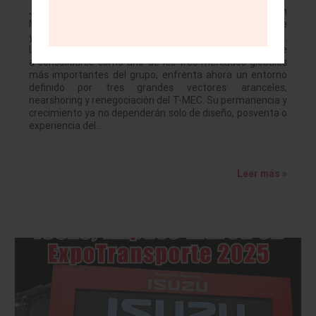
JULIO BRITO A. Mazda llega a su vigésimo aniversario en
México en medio del momento industrial más desafiante
y, al mismo tiempo, más prometedor de la última década.
La marca japonesa, que pasó de ser un actor emergente
a consolidarse como uno de los tres mercados globales
más importantes del grupo, enfrenta ahora un entorno
definido por tres grandes vectores: aranceles,
nearshoring y renegociación del T-MEC. Su permanencia y
crecimiento ya no dependerán solo de diseño, posventa o
experiencia del…
Leer más »