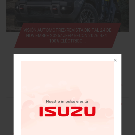
VISIÓN AUTOMOTRIZ/REVISTA DIGITAL 24 DE
NOVIEMBRE 2025/ JEEP RECON 2026 4×4 :
100% ELÉCTRICO …
Leer más »
• Mazda festeja 20 años en México con
grandes retos • Licitan 41 bloques y sólo
colocan tres en Telecom • Santander
completa migración digital total a la nube