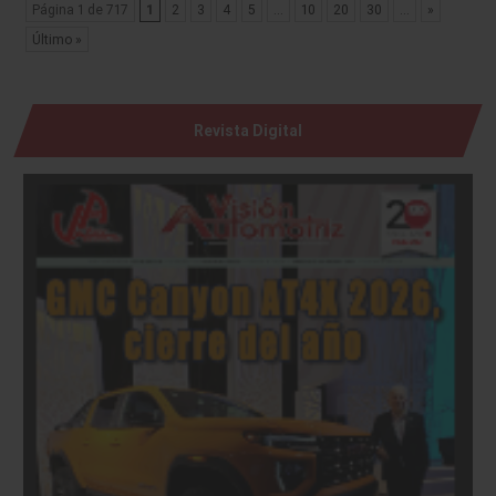
Página 1 de 717
1
2
3
4
5
...
10
20
30
...
»
Último »
Revista Digital