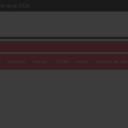
ick-up en 2026
iós exclusivo
ue evoluciona
 profunda: Peñafiel
Autotech
Tractos
TLCAN
Videos
Columna de Julio