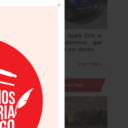
Chevrolet Spark EUV, el
urbano eléctrico que
sorprende por dentro
Leer más »
Visión Tech