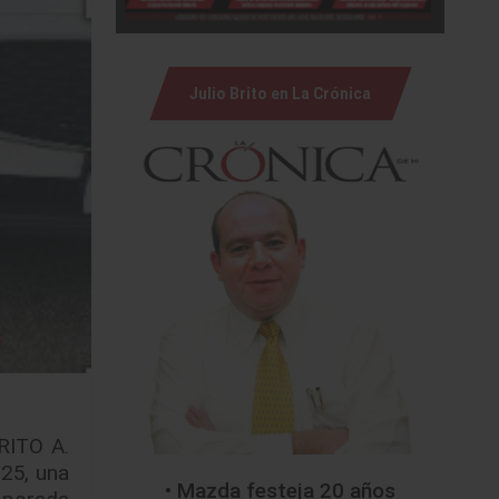
Julio Brito en La Crónica
RITO A.
25, una
• Mazda festeja 20 años
mporada