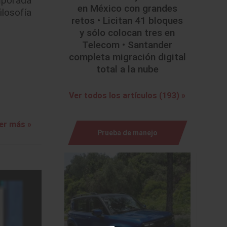
en México con grandes
ilosofía
retos • Licitan 41 bloques
y sólo colocan tres en
Telecom • Santander
completa migración digital
total a la nube
Ver todos los artículos (193) »
er más »
Prueba de manejo