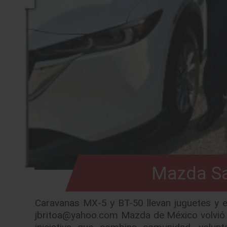
Mazda Sa
Caravanas MX-5 y BT-50 llevan juguetes y
jbritoa@yahoo.com Mazda de México volvió a
iniciativa que combina comunidad, volunt