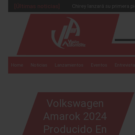
[Últimas noticias]
Chirey lanzará su primera p
BMW Z4 Edición Final: un ad
_drop_down
Ford Edge Híbrida: la SUV q
Mazda Santa Project crece
Será 2026, año de evolución
_drop_down
Home
Noticias
Lanzamientos
Eventos
Entrevista
_drop_down
Volkswagen
Amarok 2024
Producido En