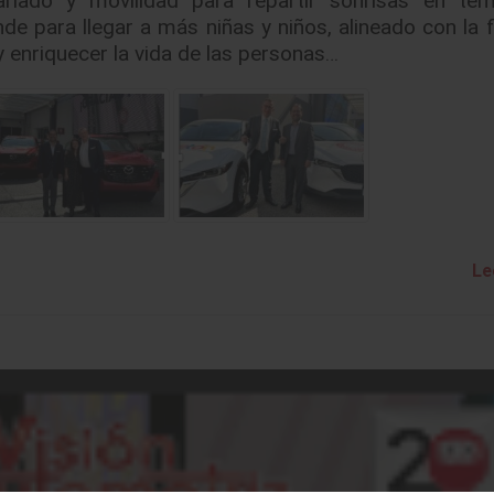
e para llegar a más niñas y niños, alineado con la f
 enriquecer la vida de las personas…
Le