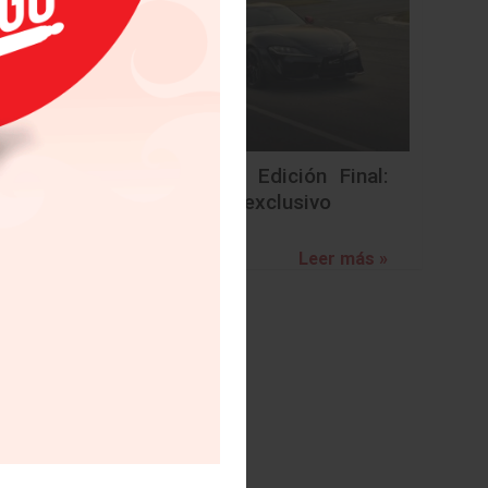
BMW Z4 Edición Final:
un adiós exclusivo
Leer más »