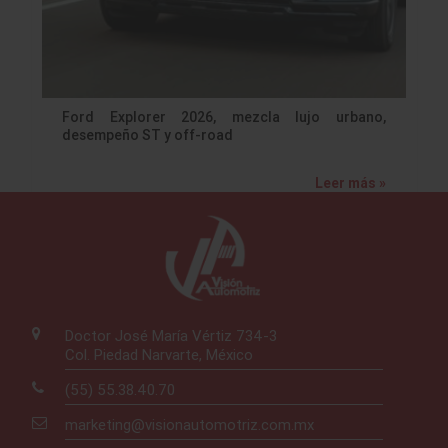
Ford Explorer 2026, mezcla lujo urbano,
desempeño ST y off-road
Leer más »
Doctor José María Vértiz 734-3
Col. Piedad Narvarte, México
(55) 55.38.40.70
marketing@visionautomotriz.com.mx