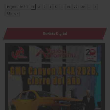
Página 1 de 717
1
2
3
4
5
...
10
20
30
...
»
Último »
Revista Digital