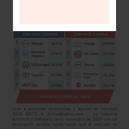
Ventas se estabilizan: INEGI
Pese a presiones económicas y ajustes de mercado
JULIO BRITO A. jbritoa@yahoo.com La industria
automotriz mexicana cerró noviembre de 2025 con un
desempeño estable, confirmando que el mercado se