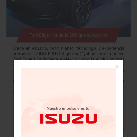
Ford Edge Híbrida: la SUV que evoluciona
Crece en espacio, rendimiento, tecnología y experiencia
premium JULIO BRITO A. jbritoa@yahoo.com La nueva
Ford Edge Híbrida llega a México como la evolución más
importante en la historia de la SUV, y lo hace celebrando
un hito: los 100 años de Ford en el país. Este lanzamiento
no es uno más en el calendario de la marca: es una
declaración de cómo Ford entiende a las familias
mexicanas actuales, que son diversas, activas,
multifacéticas y exigentes. Y justamente esa…
Leer más »